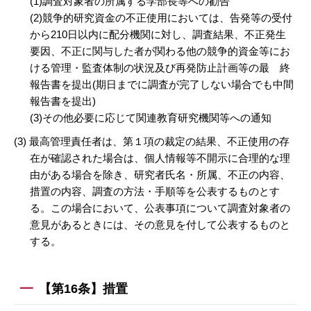
(1)調査対象者の所属する学部長等への勧告
(2)競争的研究資金の不正使用においては、告発等の受付
から210日以内に配分機関に対し、調査結果、不正発生
要因、不正に関与した者が関わる他の競争的資金等にお
ける管理・監査体制の状況及び再発防止計画等の最 終
報告書を提出(期日までに調査が完了しない場合でも中間
報告書を提出)
(3)その他必要に応じて関連教育研究機関等への通知
(3) 最高管理責任者は、第１項の裁定の結果、不正使用の存
在が確認された場合は、個人情報等不開示に合理的な理
由がある場合を除き、研究者氏名・所属、不正の内容、
措置の内容、調査の方法・手順等を公表するものとす
る。この場合において、公表事項について調査対象者の
意見があるときには、その意見を付して公表するものと
する。
【第16条】措置