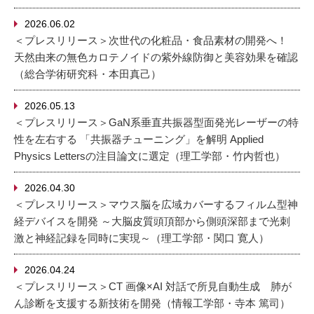
2026.06.02
＜プレスリリース＞次世代の化粧品・食品素材の開発へ！
天然由来の無色カロテノイドの紫外線防御と美容効果を確認
（総合学術研究科・本田真己）
2026.05.13
＜プレスリリース＞GaN系垂直共振器型面発光レーザーの特
性を左右する 「共振器チューニング」を解明 Applied
Physics Lettersの注目論文に選定（理工学部・竹内哲也）
2026.04.30
＜プレスリリース＞マウス脳を広域カバーするフィルム型神
経デバイスを開発 ～大脳皮質頭頂部から側頭深部まで光刺
激と神経記録を同時に実現～（理工学部・関口 寛人）
2026.04.24
＜プレスリリース＞CT 画像×AI 対話で所見自動生成 肺が
ん診断を支援する新技術を開発（情報工学部・寺本 篤司）