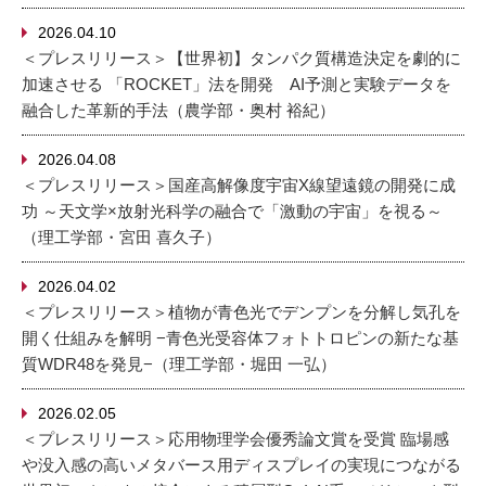
2026.04.10
＜プレスリリース＞【世界初】タンパク質構造決定を劇的に
加速させる 「ROCKET」法を開発 AI予測と実験データを
融合した革新的手法（農学部・奥村 裕紀）
2026.04.08
＜プレスリリース＞国産高解像度宇宙X線望遠鏡の開発に成
功 ～天文学×放射光科学の融合で「激動の宇宙」を視る～
（理工学部・宮田 喜久子）
2026.04.02
＜プレスリリース＞植物が青色光でデンプンを分解し気孔を
開く仕組みを解明 −青色光受容体フォトトロピンの新たな基
質WDR48を発見−（理工学部・堀田 一弘）
2026.02.05
＜プレスリリース＞応用物理学会優秀論文賞を受賞 臨場感
や没入感の高いメタバース用ディスプレイの実現につながる