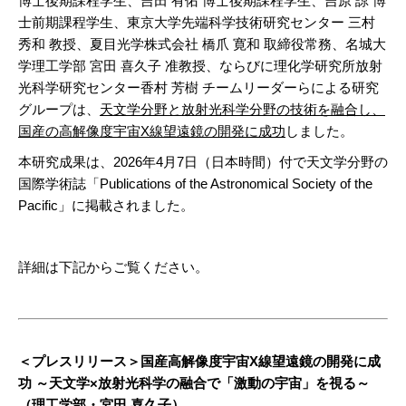
博士後期課程学生、吉田 有佑 博士後期課程学生、吉原 諒 博
士前期課程学生、東京大学先端科学技術研究センター 三村
秀和 教授、夏目光学株式会社 橋爪 寛和 取締役常務、名城大
学理工学部 宮田 喜久子 准教授、ならびに理化学研究所放射
光科学研究センター香村 芳樹 チームリーダーらによる研究
グループは、
天文学分野と放射光科学分野の技術を融合し、
国産の高解像度宇宙X線望遠鏡の開発に成功
しました。
本研究成果は、2026年4月7日（日本時間）付で天文学分野の
国際学術誌「Publications of the Astronomical Society of the
Pacific」に掲載されました。
詳細は下記からご覧ください。
＜プレスリリース＞国産高解像度宇宙X線望遠鏡の開発に成
功 ～天文学×放射光科学の融合で「激動の宇宙」を視る～
（理工学部・宮田 喜久子）