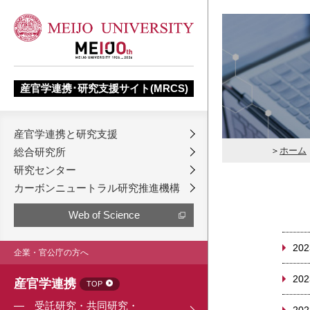
産官学連携･研究支援サイト(MRCS)
産官学連携と研究支援
ホーム
総合研究所
研究センター
カーボンニュートラル研究推進機構
Web of Science
202
企業・官公庁の方へ
202
産官学連携
TOP
受託研究・共同研究・