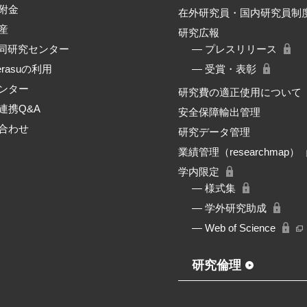
附金
在外研究員・国内研究員制
産
研究広報
共同研究センター
― プレスリリース
erasuの利用
― 受賞・表彰
ンター
研究費の適正使用について
連携Q&A
安全保障輸出管理
合わせ
研究データ管理
業績管理（researchmap）
学内限定
― 様式集
― 学外研究助成
― Web of Science
研究倫理