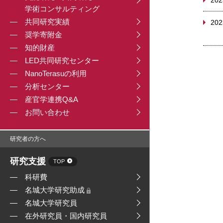
202
学術コンサルティング
共同研究実績
202
奨学寄附金
知的財産
LED共同研究センター
NanoTerasuの利用
分析センター
産官学連携Q&A
お問い合わせ
研究者の方へ
研究支援
TOP
科研費
名城大学研究助成
名城大学研究員
在外研究員・国内研究員