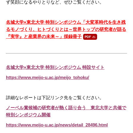
ず笑顔になるやりとりなど、ぜひご覧ください。
名城大学×東北大学 特別シンポジウム「大変革時代を生き残
るモノづくり、ヒトづくりとは～世界トップの研究者が語る
『実学』と産業界の未来～」採録冊子
名城大学×東北大学 特別シンポジウム 特設サイト
https://www.meijo-u.ac.jp/meijo_tohoku/
詳細なレポートは下記リンク先をご覧ください。
ノーベル賞候補の研究者が熱く語り合う 東北大学と共催で
特別シンポジウム開催
https://www.meijo-u.ac.jp/news/detail_28496.html