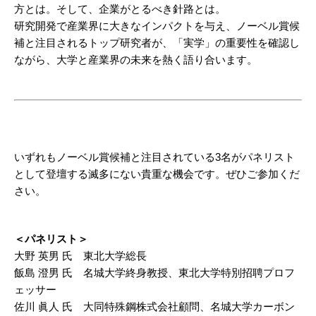
方とは。そして、企業がとるべき針路とは。
研究開発で産業界に大きなインパクトを与え、ノーベル賞候
補と注目されるトップ研究者が、「実学」の重要性を確認し
ながら、大学と産業界の未来を熱く語り合います。
いずれもノーベル賞候補と注目されている3名がパネリスト
として登壇する滅多にない貴重な機会です。ぜひご参加くだ
さい。
＜パネリスト＞
大野 英男 氏 東北大学総長
飯島 澄男 氏 名城大学終身教授、東北大学特別招聘プロフ
ェッサー
佐川 眞人 氏 大同特殊鋼株式会社顧問、名城大学カーボン