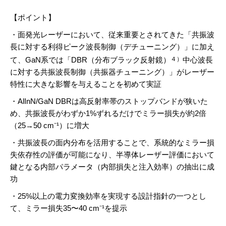
【ポイント】
・面発光レーザーにおいて、従来重要とされてきた「共振波
長に対する利得ピーク波長制御（デチューニング）」に加え
て、GaN系では「DBR（分布ブラック反射鏡）
中心波長
４）
に対する共振波長制御（共振器チューニング）」がレーザー
特性に大きな影響を与えることを初めて実証
・AlInN/GaN DBRは高反射率帯のストップバンドが狭いた
め、共振波長がわずか1%ずれるだけでミラー損失が約2倍
（25→50 cm⁻¹）に増大
・共振波長の面内分布を活用することで、系統的なミラー損
失依存性の評価が可能になり、半導体レーザー評価において
鍵となる内部パラメータ（内部損失と注入効率）の抽出に成
功
・25%以上の電力変換効率を実現する設計指針の一つとし
て、ミラー損失35〜40 cm⁻¹を提示