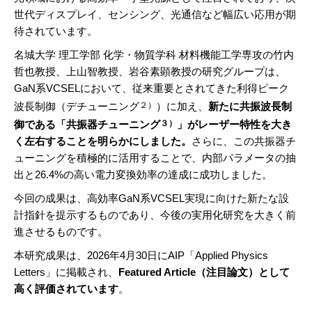
世代ディスプレイ、センシング、光通信など幅広い応用が期
待されています。
名城大学 理工学部 化学・物質学科 材料機能工学専攻の竹内
哲也教授、上山智教授、岩谷素顕教授の研究グループは、
GaN系VCSELにおいて、従来重要とされてきた利得ピーク
波長制御（デチューニング
）に加え、
新たに共振波長制
２）
御である
「共振器チューニング
」
がレーザー特性を大き
３）
く左右することを明らかにしました。
さらに、この共振器チ
ューニングを積極的に活用することで、内部パラメータの抽
出と26.4%の高い電力変換効率の達成に成功しました。
今回の成果は、高効率GaN系VCSEL実現に向けた新たな設
計指針を提示するものであり、今後の実用化研究を大きく前
進させるものです。
本研究成果は、2026年4月30日にAIP「Applied Physics
Letters」に掲載され、
Featured Article（注目論文）として
高く評価されています
。