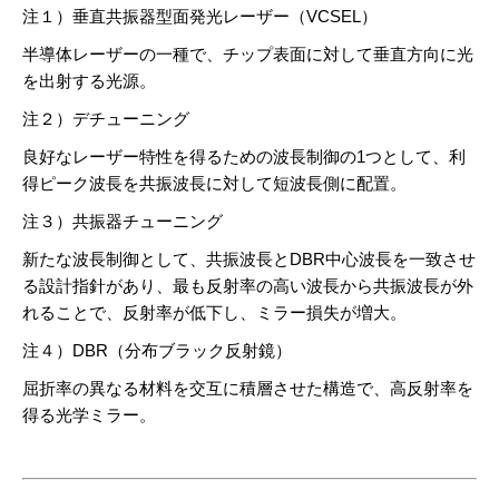
注１）垂直共振器型面発光レーザー（VCSEL）
半導体レーザーの一種で、チップ表面に対して垂直方向に光
を出射する光源。
注２）デチューニング
良好なレーザー特性を得るための波長制御の1つとして、利
得ピーク波長を共振波長に対して短波長側に配置。
注３）共振器チューニング
新たな波長制御として、共振波長とDBR中心波長を一致させ
る設計指針があり、最も反射率の高い波長から共振波長が外
れることで、反射率が低下し、ミラー損失が増大。
注４）DBR（分布ブラック反射鏡）
屈折率の異なる材料を交互に積層させた構造で、高反射率を
得る光学ミラー。