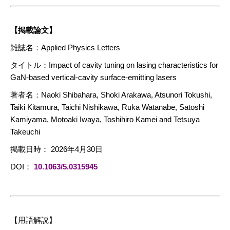
【掲載論文】
雑誌名：Applied Physics Letters
タイトル：Impact of cavity tuning on lasing characteristics for
GaN-based vertical-cavity surface-emitting lasers
著者名：Naoki Shibahara, Shoki Arakawa, Atsunori Tokushi,
Taiki Kitamura, Taichi Nishikawa, Ruka Watanabe, Satoshi
Kamiyama, Motoaki Iwaya, Toshihiro Kamei and Tetsuya
Takeuchi
掲載日時： 2026年4月30日
DOI：
10.1063/5.0315945
【用語解説】