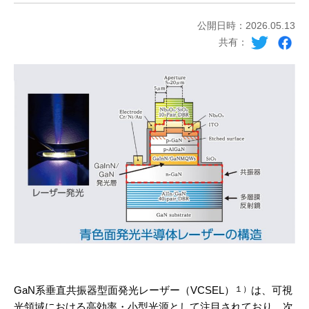
公開日時：2026.05.13
共有：
GaN系垂直共振器型面発光レーザー（VCSEL）
は、可視
１）
光領域における高効率・小型光源として注目されており、次