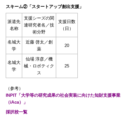
スキーム②「スタートアップ創出支援」
支援シーズの関
派遣先
支援日数
連研究者名／技
名称
（日）
術分野
名城大
近藤 啓太／創
20
学
薬
仙場 淳彦／機
名城大
械・ロボティク
25
学
ス
（参考）
INPIT「大学等の研究成果の社会実装に向けた知財支援事業
（iAca）」
採択校一覧