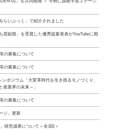
EN-01」を共同開発 ～ 今秋に国際宇宙ステーシ
みらいぶっく」で紹介されました
奨励賞」を受賞した優秀提案発表がYouTubeに期
」等の募集について
」等の募集について
特別シンポジウム「大変革時代を生き残るモノづくり、
と産業界の未来～」
」等の募集について
ージ」更新
」研究成果について＜全3回＞