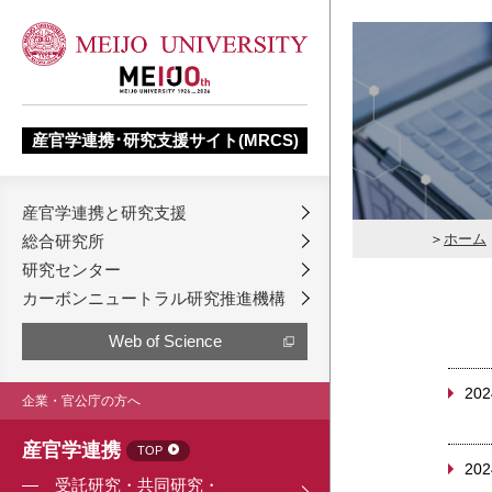
産官学連携･研究支援サイト(MRCS)
産官学連携と研究支援
ホーム
総合研究所
研究センター
カーボンニュートラル研究推進機構
Web of Science
202
企業・官公庁の方へ
産官学連携
TOP
202
受託研究・共同研究・