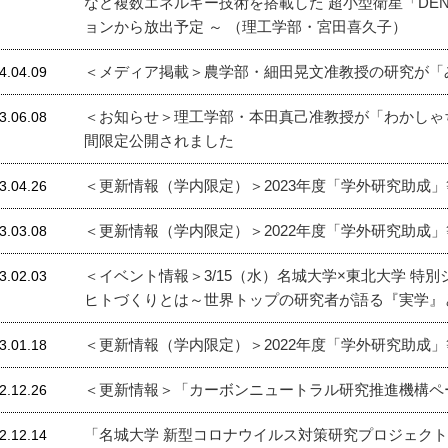
など複数エネルギー技術を搭載した 超小型衛星「DEND
ョンから放出予定 ～ （理工学部・宮田喜久子）
＜メディア掲載＞農学部・細田晃文准教授の研究が「
4.04.09
＜お知らせ＞理工学部・本田真己准教授が「わかしゃち
3.06.08
間限定公開されました
＜更新情報（学内限定）＞2023年度「学外研究助成
3.04.26
＜更新情報（学内限定）＞2022年度「学外研究助成
3.03.08
＜イベント情報＞3/15（水）名城大学×東北大学 
3.02.03
ヒトづくりとは～世界トップの研究者が語る『実学』
＜更新情報（学内限定）＞2022年度「学外研究助成
3.01.18
＜更新情報＞「カーボンニュートラル研究推進機構ペ
2.12.26
「名城大学 新型コロナウイルス対策研究プロジェクト
2.12.14