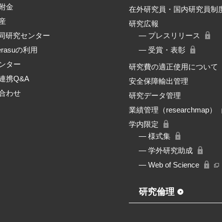
附金
在外研究員・国内研究員制
産
研究広報
共同研究センター
― プレスリリース
erasuの利用
― 受賞・表彰
ンター
研究費の適正使用について
連携Q&A
安全保障輸出管理
合わせ
研究データ管理
業績管理（researchmap）
学内限定
― 様式集
― 学外研究助成
― Web of Science
研究倫理