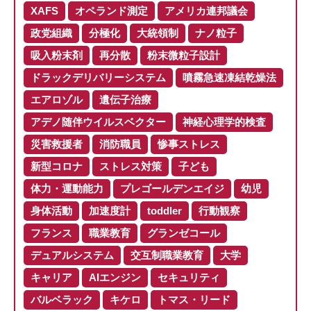
XAFS
オペランド測定
アメリカ連邦議会
政党組織
分極化
大統領制
ナノ粒子
吸入粉末剤
再分散
粉末微粒子設計
ドラックデリバリーシステム
噴霧急速凍結乾燥法
エアロゾル
遺伝子治療
アデノ随伴ウイルスベクター
神経心理学的検査
災害救援者
消防職員
惨事ストレス
新型コロナ
ストレス対策
子ども
体力・運動能力
プレゴールデンエイジ
幼児
身体活動
加速度計
toddler
行動観察
フランス
職業教育
グランゼコール
デュアルシステム
交互制職業教育
大学
キャリア
AIエンジン
セキュリティ
バルベラック
キケロ
トマス・リード