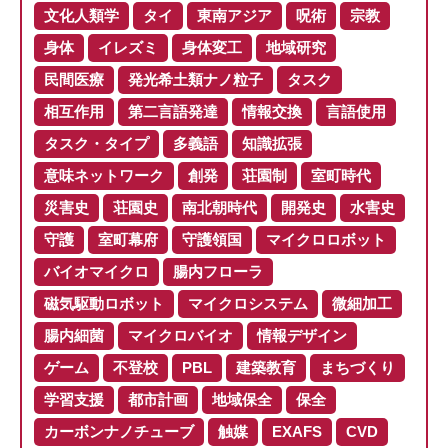
文化人類学
タイ
東南アジア
呪術
宗教
身体
イレズミ
身体変工
地域研究
民間医療
発光希土類ナノ粒子
タスク
相互作用
第二言語発達
情報交換
言語使用
タスク・タイプ
多義語
知識拡張
意味ネットワーク
創発
荘園制
室町時代
災害史
荘園史
南北朝時代
開発史
水害史
守護
室町幕府
守護領国
マイクロロボット
バイオマイクロ
腸内フローラ
磁気駆動ロボット
マイクロシステム
微細加工
腸内細菌
マイクロバイオ
情報デザイン
ゲーム
不登校
PBL
建築教育
まちづくり
学習支援
都市計画
地域保全
保全
カーボンナノチューブ
触媒
EXAFS
CVD