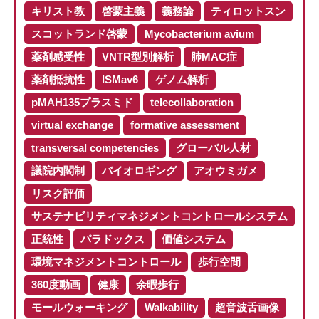
キリスト教
啓蒙主義
義務論
ティロットスン
スコットランド啓蒙
Mycobacterium avium
薬剤感受性
VNTR型別解析
肺MAC症
薬剤抵抗性
ISMav6
ゲノム解析
pMAH135プラスミド
telecollaboration
virtual exchange
formative assessment
transversal competencies
グローバル人材
議院内閣制
バイオロギング
アオウミガメ
リスク評価
サステナビリティマネジメントコントロールシステム
正統性
パラドックス
価値システム
環境マネジメントコントロール
歩行空間
360度動画
健康
余暇歩行
モールウォーキング
Walkability
超音波舌画像