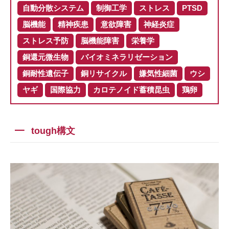
自動分散システム
制御工学
ストレス
PTSD
脳機能
精神疾患
意欲障害
神経炎症
ストレス予防
脳機能障害
栄養学
銅還元微生物
バイオミネラリゼーション
銅耐性遺伝子
銅リサイクル
嫌気性細菌
ウシ
ヤギ
国際協力
カロテノイド蓄積昆虫
鶏卵
tough構文