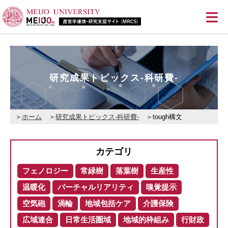
≡
研究成果トピックス-科研費-
ホーム
研究成果トピックス-科研費-
tough構文
カテゴリ
フェノロジー
常緑樹
落葉樹
生産性
温暖化
バーチャルリアリティ
嗅覚提示
空気砲
渦輪
地域包括ケア
介護保険
広域連合
日常生活圏域
地域的枠組み
行財政