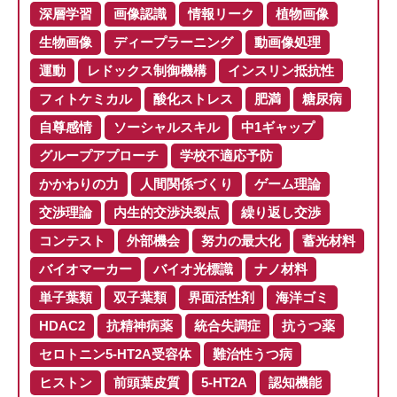
深層学習
画像認識
情報リーク
植物画像
生物画像
ディープラーニング
動画像処理
運動
レドックス制御機構
インスリン抵抗性
フィトケミカル
酸化ストレス
肥満
糖尿病
自尊感情
ソーシャルスキル
中1ギャップ
グループアプローチ
学校不適応予防
かかわりの力
人間関係づくり
ゲーム理論
交渉理論
内生的交渉決裂点
繰り返し交渉
コンテスト
外部機会
努力の最大化
蓄光材料
バイオマーカー
バイオ光標識
ナノ材料
単子葉類
双子葉類
界面活性剤
海洋ゴミ
HDAC2
抗精神病薬
統合失調症
抗うつ薬
セロトニン5-HT2A受容体
難治性うつ病
ヒストン
前頭葉皮質
5-HT2A
認知機能