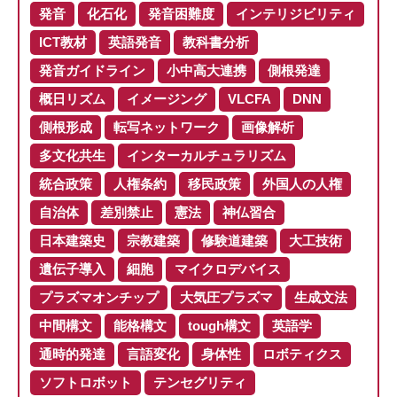
発音
化石化
発音困難度
インテリジビリティ
ICT教材
英語発音
教科書分析
発音ガイドライン
小中高大連携
側根発達
概日リズム
イメージング
VLCFA
DNN
側根形成
転写ネットワーク
画像解析
多文化共生
インターカルチュラリズム
統合政策
人権条約
移民政策
外国人の人権
自治体
差別禁止
憲法
神仏習合
日本建築史
宗教建築
修験道建築
大工技術
遺伝子導入
細胞
マイクロデバイス
プラズマオンチップ
大気圧プラズマ
生成文法
中間構文
能格構文
tough構文
英語学
通時的発達
言語変化
身体性
ロボティクス
ソフトロボット
テンセグリティ