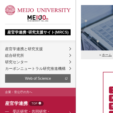
産官学連携･研究支援サイト(MRCS)
産官学連携と研究支援
ホーム
総合研究所
研究センター
カーボンニュートラル研究推進機構
Web of Science
企業・官公庁の方へ
産官学連携
TOP
受託研究・共同研究・