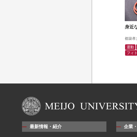
身近
都築孝
運動
フィ
最新情報・紹介
企業