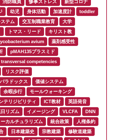
消防職員
惨事ストレス
新型コロナ
ジ
幼児
身体活動
加速度計
toddler
システム
交互制職業教育
大学
ロ
トマス・リード
キリスト教
ycobacterium avium
薬剤感受性
析
pMAH135プラスミド
transversal competencies
リスク評価
パラドックス
価値システム
余暇歩行
モールウォーキング
ンテリジビリティ
ICT教材
英語発音
概日リズム
イメージング
VLCFA
DNN
ターカルチュラリズム
統合政策
人権条約
合
日本建築史
宗教建築
修験道建築