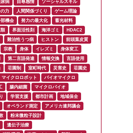
糖尿病
自尊感情
ソーシャルスキル
りの力
人間関係づくり
ゲーム理論
外部機会
努力の最大化
蓄光材料
葉類
界面活性剤
海洋ゴミ
HDAC2
難治性うつ病
ヒストン
前頭葉皮質
宗教
身体
イレズミ
身体変工
用
第二言語発達
情報交換
言語使用
発
荘園制
室町時代
災害史
荘園史
マイクロロボット
バイオマイクロ
工
腸内細菌
マイクロバイオ
り
学習支援
都市計画
地域保全
オペランド測定
アメリカ連邦議会
散
粉末微粒子設計
遺伝子治療