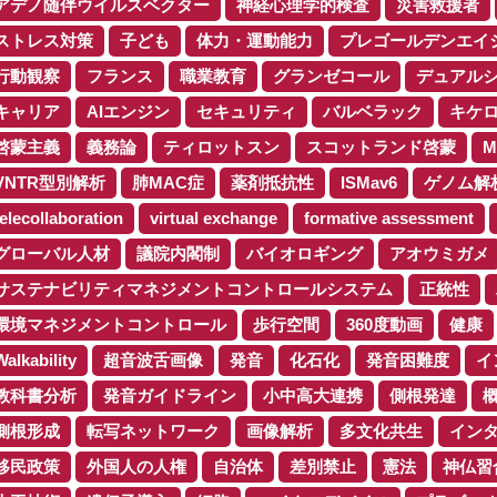
アデノ随伴ウイルスベクター
神経心理学的検査
災害救援者
ストレス対策
子ども
体力・運動能力
プレゴールデンエイ
行動観察
フランス
職業教育
グランゼコール
デュアル
キャリア
AIエンジン
セキュリティ
バルベラック
キケ
啓蒙主義
義務論
ティロットスン
スコットランド啓蒙
M
VNTR型別解析
肺MAC症
薬剤抵抗性
ISMav6
ゲノム解
telecollaboration
virtual exchange
formative assessment
グローバル人材
議院内閣制
バイオロギング
アオウミガメ
サステナビリティマネジメントコントロールシステム
正統性
環境マネジメントコントロール
歩行空間
360度動画
健康
Walkability
超音波舌画像
発音
化石化
発音困難度
イ
教科書分析
発音ガイドライン
小中高大連携
側根発達
側根形成
転写ネットワーク
画像解析
多文化共生
イン
移民政策
外国人の人権
自治体
差別禁止
憲法
神仏習