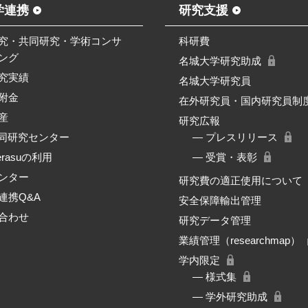
学連携
研究支援
究・共同研究・学術コンサ
科研費
ング
名城大学研究助成
究実績
名城大学研究員
附金
在外研究員・国内研究員制
産
研究広報
共同研究センター
― プレスリリース
erasuの利用
― 受賞・表彰
ンター
研究費の適正使用について
連携Q&A
安全保障輸出管理
合わせ
研究データ管理
業績管理（researchmap）
学内限定
― 様式集
― 学外研究助成