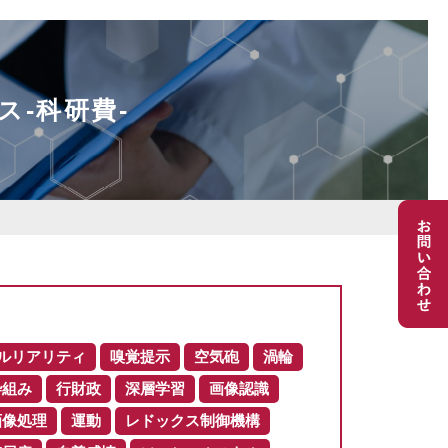
ス-科研費-
ルリアリティ
嗅覚提示
空気砲
渦輪
枠組み
行財政
深層学習
画像認識
画像処理
運動
レドックス制御機構