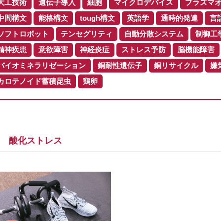
大工技術
遺伝子導入
細胞
マイクロデバイス
プラズマ
中間構文
能格構文
tough構文
英語学
通時的発達
言
ソフトロボット
テンセグリティ
自動分散システム
制御工
精神疾患
意欲障害
神経炎症
ストレス予防
脳機能障害
バイオミネラリゼーション
銅耐性遺伝子
銅リサイクル
嫌
カロテノイド蓄積昆虫
鶏卵
酸化ストレス