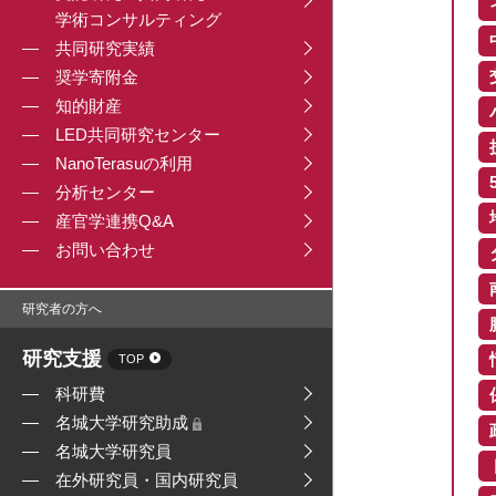
学術コンサルティング
共同研究実績
奨学寄附金
知的財産
LED共同研究センター
NanoTerasuの利用
分析センター
産官学連携Q&A
お問い合わせ
研究者の方へ
研究支援
TOP
科研費
名城大学研究助成
名城大学研究員
在外研究員・国内研究員