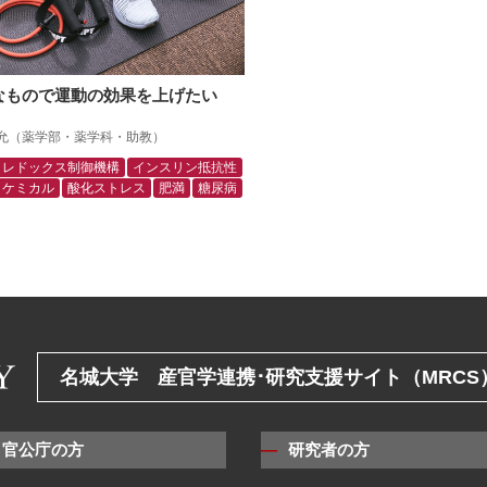
なもので運動の効果を上げたい
允（薬学部・薬学科・助教）
レドックス制御機構
インスリン抵抗性
トケミカル
酸化ストレス
肥満
糖尿病
名城大学 産官学連携･研究支援サイト（MRCS
・官公庁の方
研究者の方