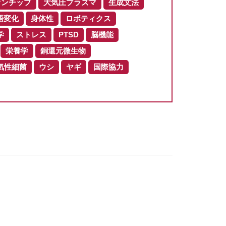
オンチップ
大気圧プラズマ
生成文法
語変化
身体性
ロボティクス
学
ストレス
PTSD
脳機能
栄養学
銅還元微生物
気性細菌
ウシ
ヤギ
国際協力