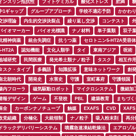
インスリン抵抗性
フィトケミカル
酸化ストレス
肥満
中1ギャップ
グループアプローチ
学校不適応予防
かかわ
交渉理論
内生的交渉決裂点
繰り返し交渉
コンテスト
バイオマーカー
バイオ光標識
ナノ材料
単子葉類
双子
抗精神病薬
統合失調症
抗うつ薬
セロトニン5-HT2A受容体
5-HT2A
認知機能
文化人類学
タイ
東南アジア
呪術
地域研究
民間医療
発光希土類ナノ粒子
タスク
相互作
タスク・タイプ
多義語
知識拡張
意味ネットワーク
創
南北朝時代
開発史
水害史
守護
室町幕府
守護領国
腸内フローラ
磁気駆動ロボット
マイクロシステム
微細加
情報デザイン
ゲーム
不登校
PBL
建築教育
まちづく
保全
カーボンナノチューブ
触媒
EXAFS
CVD
XAFS
政党組織
分極化
大統領制
ナノ粒子
吸入粉末剤
再分
ドラックデリバリーシステム
噴霧急速凍結乾燥法
エアロゾル