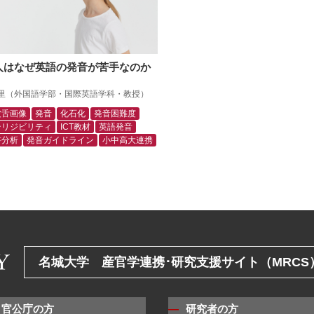
人はなぜ英語の発音が苦手なのか
里（外国語学部・国際英語学科・教授）
波舌画像
発音
化石化
発音困難度
テリジビリティ
ICT教材
英語発音
書分析
発音ガイドライン
小中高大連携
名城大学 産官学連携･研究支援サイト（MRCS
・官公庁の方
研究者の方