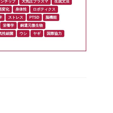
オンチップ
大気圧プラズマ
生成文法
語変化
身体性
ロボティクス
学
ストレス
PTSD
脳機能
栄養学
銅還元微生物
気性細菌
ウシ
ヤギ
国際協力