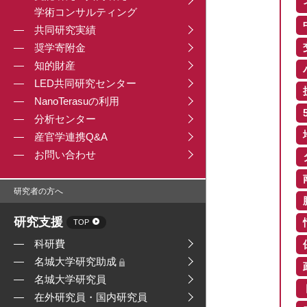
学術コンサルティング
共同研究実績
奨学寄附金
知的財産
LED共同研究センター
NanoTerasuの利用
分析センター
産官学連携Q&A
お問い合わせ
研究者の方へ
研究支援
TOP
科研費
名城大学研究助成
名城大学研究員
在外研究員・国内研究員