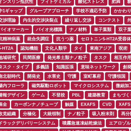
インスリン抵抗性
フィトケミカル
酸化ストレス
肥満
中1ギャップ
グループアプローチ
学校不適応予防
かかわ
交渉理論
内生的交渉決裂点
繰り返し交渉
コンテスト
バイオマーカー
バイオ光標識
ナノ材料
単子葉類
双子
抗精神病薬
統合失調症
抗うつ薬
セロトニン5-HT2A受容体
5-HT2A
認知機能
文化人類学
タイ
東南アジア
呪術
地域研究
民間医療
発光希土類ナノ粒子
タスク
相互作
タスク・タイプ
多義語
知識拡張
意味ネットワーク
創
南北朝時代
開発史
水害史
守護
室町幕府
守護領国
腸内フローラ
磁気駆動ロボット
マイクロシステム
微細加
情報デザイン
ゲーム
不登校
PBL
建築教育
まちづく
保全
カーボンナノチューブ
触媒
EXAFS
CVD
XAFS
政党組織
分極化
大統領制
ナノ粒子
吸入粉末剤
再分
ドラックデリバリーシステム
噴霧急速凍結乾燥法
エアロゾル