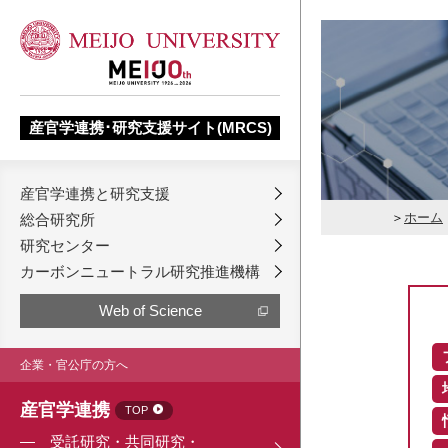
産官学連携･研究支援サイト(MRCS)
産官学連携と研究支援
ホーム
総合研究所
研究センター
カーボンニュートラル研究推進機構
Web of Science
企業・官公庁の方へ
産官学連携
TOP
受託研究・共同研究・