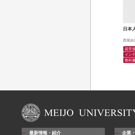
日本
西尾由
超音
イン
教科
最新情報・紹介
企業