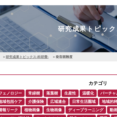
研究成果トピック
研究成果トピックス-科研費-
発音困難度
カテゴリ
フェノロジー
常緑樹
落葉樹
生産性
温暖化
バーチャ
地域包括ケア
介護保険
広域連合
日常生活圏域
地域的
情報リーク
植物画像
生物画像
ディープラーニング
動