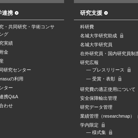
学連携
研究支援
究・共同研究・学術コンサ
科研費
ング
名城大学研究助成
究実績
名城大学研究員
附金
在外研究員・国内研究員制
産
研究広報
共同研究センター
― プレスリリース
erasuの利用
― 受賞・表彰
ンター
研究費の適正使用について
連携Q&A
安全保障輸出管理
合わせ
研究データ管理
業績管理（researchmap）
学内限定
― 様式集