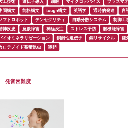
大工技術
遺伝子導入
細胞
マイクロデバイス
プラズマ
中間構文
能格構文
tough構文
英語学
通時的発達
言
ソフトロボット
テンセグリティ
自動分散システム
制御工
精神疾患
意欲障害
神経炎症
ストレス予防
脳機能障害
バイオミネラリゼーション
銅耐性遺伝子
銅リサイクル
嫌
カロテノイド蓄積昆虫
鶏卵
発音困難度