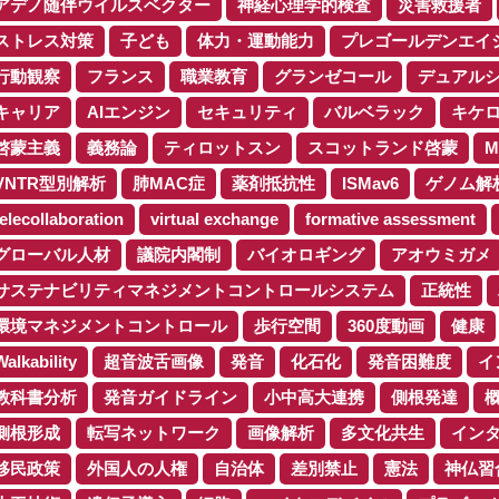
アデノ随伴ウイルスベクター
神経心理学的検査
災害救援者
ストレス対策
子ども
体力・運動能力
プレゴールデンエイ
行動観察
フランス
職業教育
グランゼコール
デュアル
キャリア
AIエンジン
セキュリティ
バルベラック
キケ
啓蒙主義
義務論
ティロットスン
スコットランド啓蒙
M
VNTR型別解析
肺MAC症
薬剤抵抗性
ISMav6
ゲノム解
telecollaboration
virtual exchange
formative assessment
グローバル人材
議院内閣制
バイオロギング
アオウミガメ
サステナビリティマネジメントコントロールシステム
正統性
環境マネジメントコントロール
歩行空間
360度動画
健康
Walkability
超音波舌画像
発音
化石化
発音困難度
イ
教科書分析
発音ガイドライン
小中高大連携
側根発達
側根形成
転写ネットワーク
画像解析
多文化共生
イン
移民政策
外国人の人権
自治体
差別禁止
憲法
神仏習