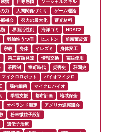
糖尿病
自尊感情
ソーシャルスキル
りの力
人間関係づくり
ゲーム理論
外部機会
努力の最大化
蓄光材料
葉類
界面活性剤
海洋ゴミ
HDAC2
難治性うつ病
ヒストン
前頭葉皮質
宗教
身体
イレズミ
身体変工
用
第二言語発達
情報交換
言語使用
発
荘園制
室町時代
災害史
荘園史
マイクロロボット
バイオマイクロ
工
腸内細菌
マイクロバイオ
り
学習支援
都市計画
地域保全
オペランド測定
アメリカ連邦議会
散
粉末微粒子設計
遺伝子治療