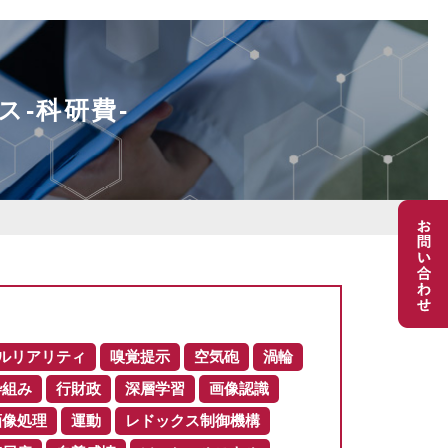
ス-科研費-
ルリアリティ
嗅覚提示
空気砲
渦輪
枠組み
行財政
深層学習
画像認識
画像処理
運動
レドックス制御機構