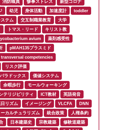
消防職員
惨事ストレス
新型コロナ
ジ
幼児
身体活動
加速度計
toddler
システム
交互制職業教育
大学
ロ
トマス・リード
キリスト教
ycobacterium avium
薬剤感受性
析
pMAH135プラスミド
transversal competencies
リスク評価
パラドックス
価値システム
余暇歩行
モールウォーキング
ンテリジビリティ
ICT教材
英語発音
概日リズム
イメージング
VLCFA
DNN
ターカルチュラリズム
統合政策
人権条約
合
日本建築史
宗教建築
修験道建築