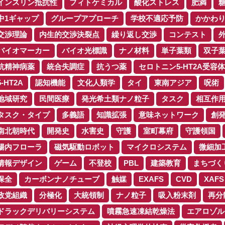
インスリン抵抗性
フィトケミカル
酸化ストレス
肥満
中1ギャップ
グループアプローチ
学校不適応予防
かかわ
交渉理論
内生的交渉決裂点
繰り返し交渉
コンテスト
バイオマーカー
バイオ光標識
ナノ材料
単子葉類
双子
抗精神病薬
統合失調症
抗うつ薬
セロトニン5-HT2A受容体
5-HT2A
認知機能
文化人類学
タイ
東南アジア
呪術
地域研究
民間医療
発光希土類ナノ粒子
タスク
相互作
タスク・タイプ
多義語
知識拡張
意味ネットワーク
創
南北朝時代
開発史
水害史
守護
室町幕府
守護領国
腸内フローラ
磁気駆動ロボット
マイクロシステム
微細加
情報デザイン
ゲーム
不登校
PBL
建築教育
まちづく
保全
カーボンナノチューブ
触媒
EXAFS
CVD
XAFS
政党組織
分極化
大統領制
ナノ粒子
吸入粉末剤
再分
ドラックデリバリーシステム
噴霧急速凍結乾燥法
エアロゾル