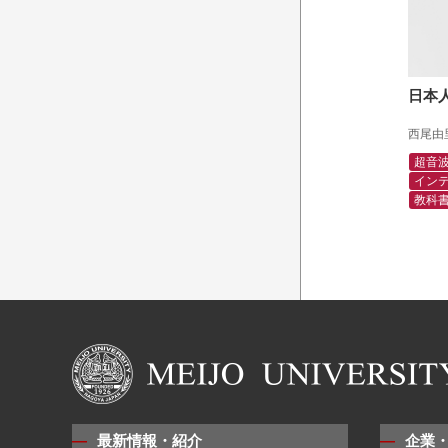
日本
西尾由
超音
イン
教科
最新情報・紹介
企業