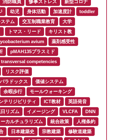
消防職員
惨事ストレス
新型コロナ
ジ
幼児
身体活動
加速度計
toddler
システム
交互制職業教育
大学
ロ
トマス・リード
キリスト教
ycobacterium avium
薬剤感受性
析
pMAH135プラスミド
transversal competencies
リスク評価
パラドックス
価値システム
余暇歩行
モールウォーキング
ンテリジビリティ
ICT教材
英語発音
概日リズム
イメージング
VLCFA
DNN
ターカルチュラリズム
統合政策
人権条約
合
日本建築史
宗教建築
修験道建築