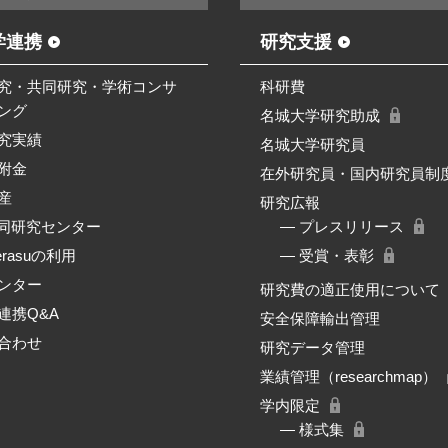
学連携
研究支援
究・共同研究・学術コンサ
科研費
ング
名城大学研究助成
究実績
名城大学研究員
附金
在外研究員・国内研究員制
産
研究広報
共同研究センター
― プレスリリース
erasuの利用
― 受賞・表彰
ンター
研究費の適正使用について
連携Q&A
安全保障輸出管理
合わせ
研究データ管理
業績管理（researchmap）
学内限定
― 様式集