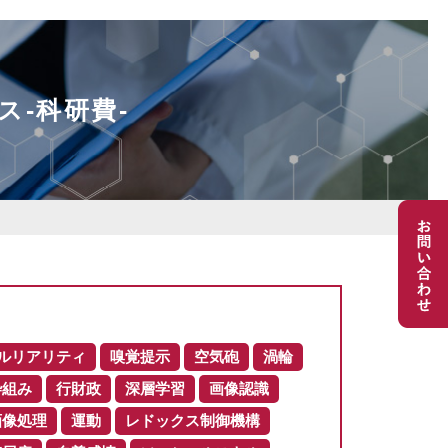
ス-科研費-
ルリアリティ
嗅覚提示
空気砲
渦輪
枠組み
行財政
深層学習
画像認識
画像処理
運動
レドックス制御機構