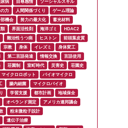
糖尿病
自尊感情
ソーシャルスキル
りの力
人間関係づくり
ゲーム理論
外部機会
努力の最大化
蓄光材料
葉類
界面活性剤
海洋ゴミ
HDAC2
難治性うつ病
ヒストン
前頭葉皮質
宗教
身体
イレズミ
身体変工
用
第二言語発達
情報交換
言語使用
発
荘園制
室町時代
災害史
荘園史
マイクロロボット
バイオマイクロ
工
腸内細菌
マイクロバイオ
り
学習支援
都市計画
地域保全
オペランド測定
アメリカ連邦議会
散
粉末微粒子設計
遺伝子治療