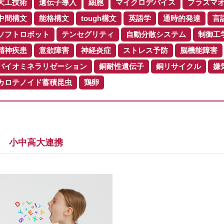
大工技術
遺伝子導入
細胞
マイクロデバイス
プラズマ
中間構文
能格構文
tough構文
英語学
通時的発達
言
ソフトロボット
テンセグリティ
自動分散システム
制御工
精神疾患
意欲障害
神経炎症
ストレス予防
脳機能障害
バイオミネラリゼーション
銅耐性遺伝子
銅リサイクル
嫌
カロテノイド蓄積昆虫
鶏卵
小中高大連携