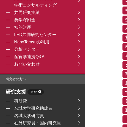
学術コンサルティング
共同研究実績
奨学寄附金
知的財産
LED共同研究センター
NanoTerasuの利用
分析センター
産官学連携Q&A
お問い合わせ
研究者の方へ
研究支援
TOP
科研費
名城大学研究助成
名城大学研究員
在外研究員・国内研究員