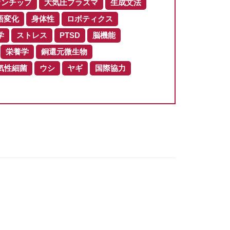
オンチップ
大気圧プラズマ
生成文法
語変化
身体性
ロボティクス
学
ストレス
PTSD
脳機能
栄養学
銅還元微生物
気性細菌
ウシ
ヤギ
国際協力