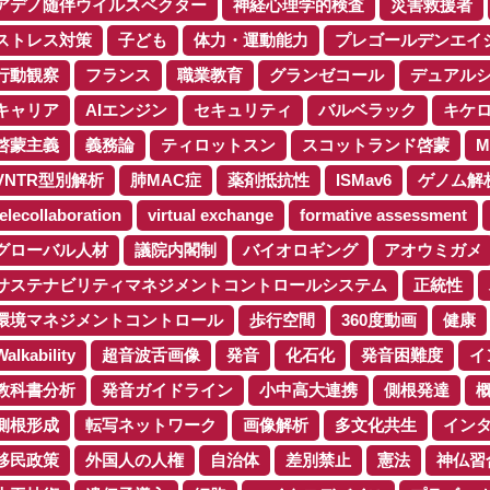
アデノ随伴ウイルスベクター
神経心理学的検査
災害救援者
ストレス対策
子ども
体力・運動能力
プレゴールデンエイ
行動観察
フランス
職業教育
グランゼコール
デュアル
キャリア
AIエンジン
セキュリティ
バルベラック
キケ
啓蒙主義
義務論
ティロットスン
スコットランド啓蒙
M
VNTR型別解析
肺MAC症
薬剤抵抗性
ISMav6
ゲノム解
telecollaboration
virtual exchange
formative assessment
グローバル人材
議院内閣制
バイオロギング
アオウミガメ
サステナビリティマネジメントコントロールシステム
正統性
環境マネジメントコントロール
歩行空間
360度動画
健康
Walkability
超音波舌画像
発音
化石化
発音困難度
イ
教科書分析
発音ガイドライン
小中高大連携
側根発達
側根形成
転写ネットワーク
画像解析
多文化共生
イン
移民政策
外国人の人権
自治体
差別禁止
憲法
神仏習