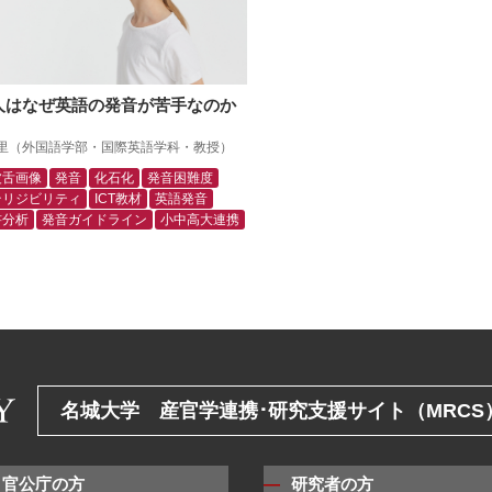
人はなぜ英語の発音が苦手なのか
里（外国語学部・国際英語学科・教授）
波舌画像
発音
化石化
発音困難度
テリジビリティ
ICT教材
英語発音
書分析
発音ガイドライン
小中高大連携
名城大学 産官学連携･研究支援サイト（MRCS
・官公庁の方
研究者の方