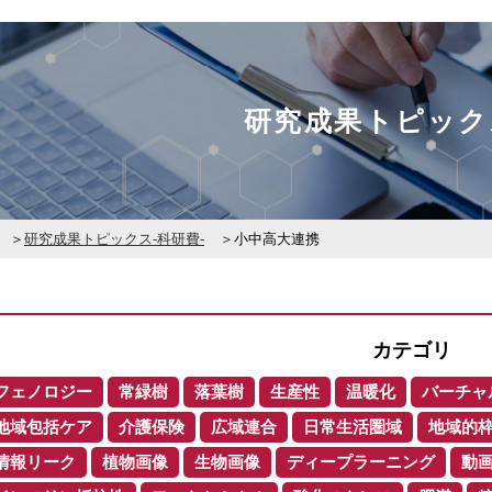
研究成果トピック
研究成果トピックス-科研費-
小中高大連携
カテゴリ
フェノロジー
常緑樹
落葉樹
生産性
温暖化
バーチャ
地域包括ケア
介護保険
広域連合
日常生活圏域
地域的
情報リーク
植物画像
生物画像
ディープラーニング
動