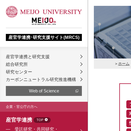
産官学連携･研究支援サイト(MRCS)
産官学連携と研究支援
ホーム
総合研究所
研究センター
カーボンニュートラル研究推進機構
Web of Science
企業・官公庁の方へ
産官学連携
TOP
受託研究・共同研究・