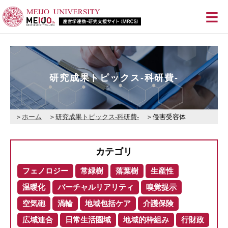
≡
研究成果トピックス-科研費-
ホーム
研究成果トピックス-科研費-
侵害受容体
カテゴリ
フェノロジー
常緑樹
落葉樹
生産性
温暖化
バーチャルリアリティ
嗅覚提示
空気砲
渦輪
地域包括ケア
介護保険
広域連合
日常生活圏域
地域的枠組み
行財政