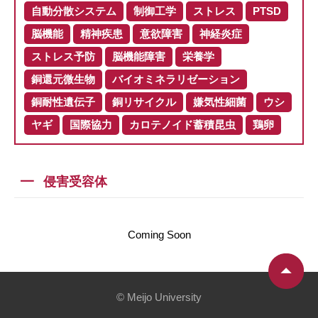
自動分散システム
制御工学
ストレス
PTSD
脳機能
精神疾患
意欲障害
神経炎症
ストレス予防
脳機能障害
栄養学
銅還元微生物
バイオミネラリゼーション
銅耐性遺伝子
銅リサイクル
嫌気性細菌
ウシ
ヤギ
国際協力
カロテノイド蓄積昆虫
鶏卵
侵害受容体
Coming Soon
© Meijo University