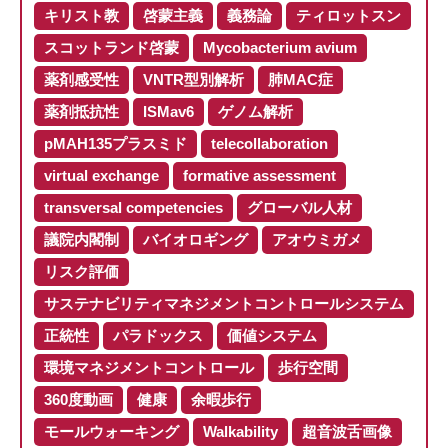
キリスト教
啓蒙主義
義務論
ティロットスン
スコットランド啓蒙
Mycobacterium avium
薬剤感受性
VNTR型別解析
肺MAC症
薬剤抵抗性
ISMav6
ゲノム解析
pMAH135プラスミド
telecollaboration
virtual exchange
formative assessment
transversal competencies
グローバル人材
議院内閣制
バイオロギング
アオウミガメ
リスク評価
サステナビリティマネジメントコントロールシステム
正統性
パラドックス
価値システム
環境マネジメントコントロール
歩行空間
360度動画
健康
余暇歩行
モールウォーキング
Walkability
超音波舌画像