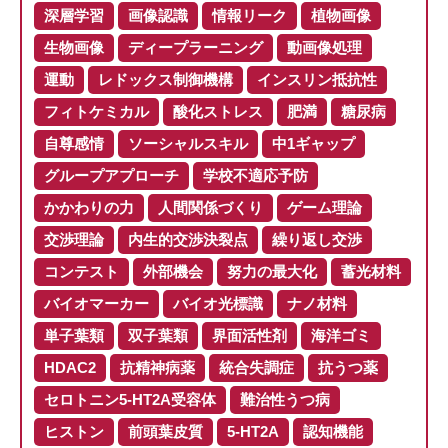
深層学習
画像認識
情報リーク
植物画像
生物画像
ディープラーニング
動画像処理
運動
レドックス制御機構
インスリン抵抗性
フィトケミカル
酸化ストレス
肥満
糖尿病
自尊感情
ソーシャルスキル
中1ギャップ
グループアプローチ
学校不適応予防
かかわりの力
人間関係づくり
ゲーム理論
交渉理論
内生的交渉決裂点
繰り返し交渉
コンテスト
外部機会
努力の最大化
蓄光材料
バイオマーカー
バイオ光標識
ナノ材料
単子葉類
双子葉類
界面活性剤
海洋ゴミ
HDAC2
抗精神病薬
統合失調症
抗うつ薬
セロトニン5-HT2A受容体
難治性うつ病
ヒストン
前頭葉皮質
5-HT2A
認知機能