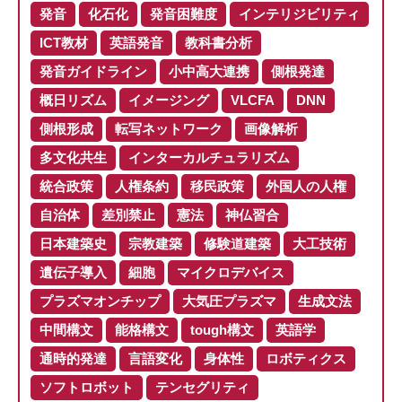
発音
化石化
発音困難度
インテリジビリティ
ICT教材
英語発音
教科書分析
発音ガイドライン
小中高大連携
側根発達
概日リズム
イメージング
VLCFA
DNN
側根形成
転写ネットワーク
画像解析
多文化共生
インターカルチュラリズム
統合政策
人権条約
移民政策
外国人の人権
自治体
差別禁止
憲法
神仏習合
日本建築史
宗教建築
修験道建築
大工技術
遺伝子導入
細胞
マイクロデバイス
プラズマオンチップ
大気圧プラズマ
生成文法
中間構文
能格構文
tough構文
英語学
通時的発達
言語変化
身体性
ロボティクス
ソフトロボット
テンセグリティ