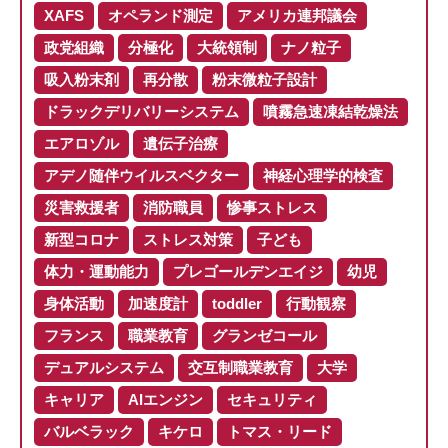
XAFS
オペランド測定
アメリカ連邦議会
政党組織
分極化
大統領制
ナノ粒子
吸入粉末剤
再分散
粉末微粒子設計
ドラックデリバリーシステム
噴霧急速凍結乾燥法
エアロゾル
遺伝子治療
アデノ随伴ウイルスベクター
神経心理学的検査
災害救援者
消防職員
惨事ストレス
新型コロナ
ストレス対策
子ども
体力・運動能力
プレゴールデンエイジ
幼児
身体活動
加速度計
toddler
行動観察
フランス
職業教育
グランゼコール
デュアルシステム
交互制職業教育
大学
キャリア
AIエンジン
セキュリティ
バルベラック
キケロ
トマス・リード