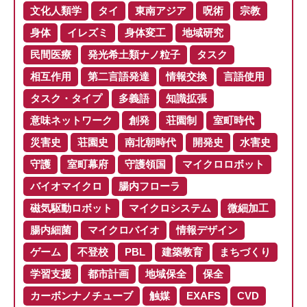
文化人類学
タイ
東南アジア
呪術
宗教
身体
イレズミ
身体変工
地域研究
民間医療
発光希土類ナノ粒子
タスク
相互作用
第二言語発達
情報交換
言語使用
タスク・タイプ
多義語
知識拡張
意味ネットワーク
創発
荘園制
室町時代
災害史
荘園史
南北朝時代
開発史
水害史
守護
室町幕府
守護領国
マイクロロボット
バイオマイクロ
腸内フローラ
磁気駆動ロボット
マイクロシステム
微細加工
腸内細菌
マイクロバイオ
情報デザイン
ゲーム
不登校
PBL
建築教育
まちづくり
学習支援
都市計画
地域保全
保全
カーボンナノチューブ
触媒
EXAFS
CVD