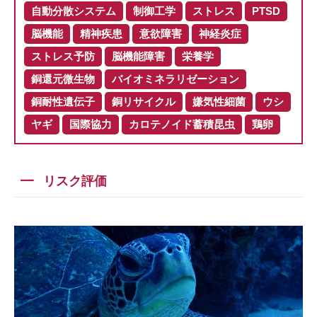
自動分散システム
制御工学
ストレス
PTSD
脳機能
精神疾患
意欲障害
神経炎症
ストレス予防
脳機能障害
栄養学
銅還元微生物
バイオミネラリゼーション
銅耐性遺伝子
銅リサイクル
嫌気性細菌
ウシ
ヤギ
国際協力
カロテノイド蓄積昆虫
鶏卵
リスク評価