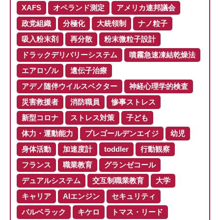
XAFS
オペランド測定
アメリカ連邦議会
政党組織
分極化
大統領制
ナノ粒子
吸入粉末剤
再分散
粉末微粒子設計
ドラックデリバリーシステム
噴霧急速凍結乾燥法
エアロゾル
遺伝子治療
アデノ随伴ウイルスベクター
神経心理学的検査
災害救援者
消防職員
惨事ストレス
新型コロナ
ストレス対策
子ども
体力・運動能力
プレゴールデンエイジ
幼児
身体活動
加速度計
toddler
行動観察
フランス
職業教育
グランゼコール
デュアルシステム
交互制職業教育
大学
キャリア
AIエンジン
セキュリティ
バルベラック
キケロ
トマス・リード