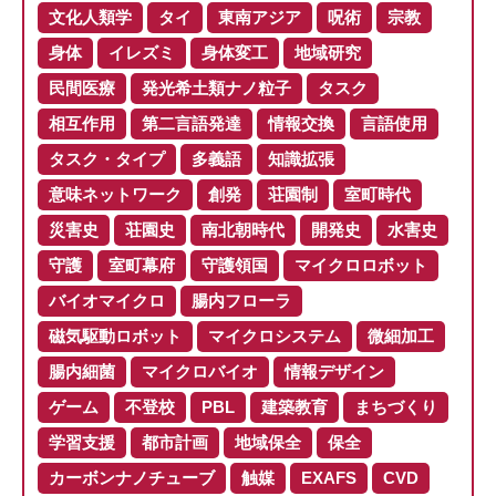
文化人類学
タイ
東南アジア
呪術
宗教
身体
イレズミ
身体変工
地域研究
民間医療
発光希土類ナノ粒子
タスク
相互作用
第二言語発達
情報交換
言語使用
タスク・タイプ
多義語
知識拡張
意味ネットワーク
創発
荘園制
室町時代
災害史
荘園史
南北朝時代
開発史
水害史
守護
室町幕府
守護領国
マイクロロボット
バイオマイクロ
腸内フローラ
磁気駆動ロボット
マイクロシステム
微細加工
腸内細菌
マイクロバイオ
情報デザイン
ゲーム
不登校
PBL
建築教育
まちづくり
学習支援
都市計画
地域保全
保全
カーボンナノチューブ
触媒
EXAFS
CVD