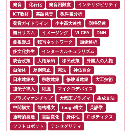
発音
化石化
発音困難度
インテリジビリティ
ICT教材
英語発音
教科書分析
発音ガイドライン
小中高大連携
側根発達
概日リズム
イメージング
VLCFA
DNN
側根形成
転写ネットワーク
画像解析
多文化共生
インターカルチュラリズム
統合政策
人権条約
移民政策
外国人の人権
自治体
差別禁止
憲法
神仏習合
日本建築史
宗教建築
修験道建築
大工技術
遺伝子導入
細胞
マイクロデバイス
プラズマオンチップ
大気圧プラズマ
生成文法
中間構文
能格構文
tough構文
英語学
通時的発達
言語変化
身体性
ロボティクス
ソフトロボット
テンセグリティ