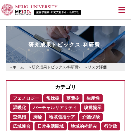
≡
研究成果トピックス-科研費-
ホーム
研究成果トピックス-科研費-
リスク評価
カテゴリ
フェノロジー
常緑樹
落葉樹
生産性
温暖化
バーチャルリアリティ
嗅覚提示
空気砲
渦輪
地域包括ケア
介護保険
広域連合
日常生活圏域
地域的枠組み
行財政