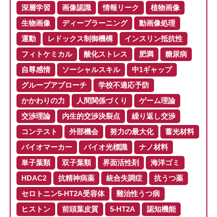
深層学習
画像認識
情報リーク
植物画像
生物画像
ディープラーニング
動画像処理
運動
レドックス制御機構
インスリン抵抗性
フィトケミカル
酸化ストレス
肥満
糖尿病
自尊感情
ソーシャルスキル
中1ギャップ
グループアプローチ
学校不適応予防
かかわりの力
人間関係づくり
ゲーム理論
交渉理論
内生的交渉決裂点
繰り返し交渉
コンテスト
外部機会
努力の最大化
蓄光材料
バイオマーカー
バイオ光標識
ナノ材料
単子葉類
双子葉類
界面活性剤
海洋ゴミ
HDAC2
抗精神病薬
統合失調症
抗うつ薬
セロトニン5-HT2A受容体
難治性うつ病
ヒストン
前頭葉皮質
5-HT2A
認知機能