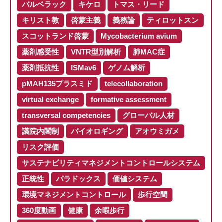
バルベラック
キケロ
トマス・リード
キリスト教
啓蒙主義
義務論
ティロットスン
スコットランド啓蒙
Mycobacterium avium
薬剤感受性
VNTR型別解析
肺MAC症
薬剤抵抗性
ISMav6
ゲノム解析
pMAH135プラスミド
telecollaboration
virtual exchange
formative assessment
transversal competencies
グローバル人材
議院内閣制
バイオロギング
アオウミガメ
リスク評価
サステナビリティマネジメントコントロールシステム
正統性
パラドックス
価値システム
環境マネジメントコントロール
歩行空間
360度動画
健康
余暇歩行