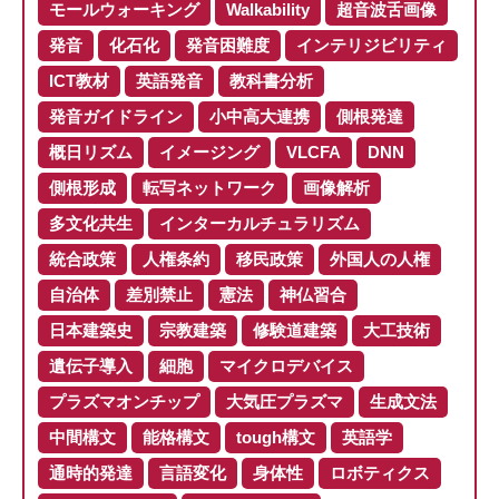
モールウォーキング
Walkability
超音波舌画像
発音
化石化
発音困難度
インテリジビリティ
ICT教材
英語発音
教科書分析
発音ガイドライン
小中高大連携
側根発達
概日リズム
イメージング
VLCFA
DNN
側根形成
転写ネットワーク
画像解析
多文化共生
インターカルチュラリズム
統合政策
人権条約
移民政策
外国人の人権
自治体
差別禁止
憲法
神仏習合
日本建築史
宗教建築
修験道建築
大工技術
遺伝子導入
細胞
マイクロデバイス
プラズマオンチップ
大気圧プラズマ
生成文法
中間構文
能格構文
tough構文
英語学
通時的発達
言語変化
身体性
ロボティクス