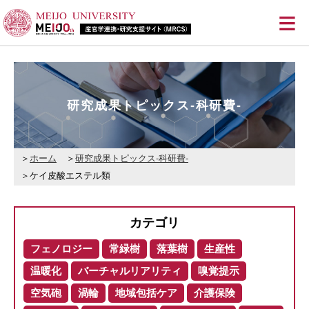
≡
研究成果トピックス-科研費-
ホーム
研究成果トピックス-科研費-
ケイ皮酸エステル類
カテゴリ
フェノロジー
常緑樹
落葉樹
生産性
温暖化
バーチャルリアリティ
嗅覚提示
空気砲
渦輪
地域包括ケア
介護保険