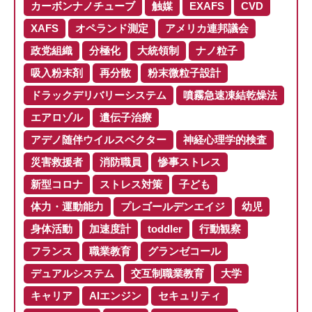
カーボンナノチューブ
触媒
EXAFS
CVD
XAFS
オペランド測定
アメリカ連邦議会
政党組織
分極化
大統領制
ナノ粒子
吸入粉末剤
再分散
粉末微粒子設計
ドラックデリバリーシステム
噴霧急速凍結乾燥法
エアロゾル
遺伝子治療
アデノ随伴ウイルスベクター
神経心理学的検査
災害救援者
消防職員
惨事ストレス
新型コロナ
ストレス対策
子ども
体力・運動能力
プレゴールデンエイジ
幼児
身体活動
加速度計
toddler
行動観察
フランス
職業教育
グランゼコール
デュアルシステム
交互制職業教育
大学
キャリア
AIエンジン
セキュリティ