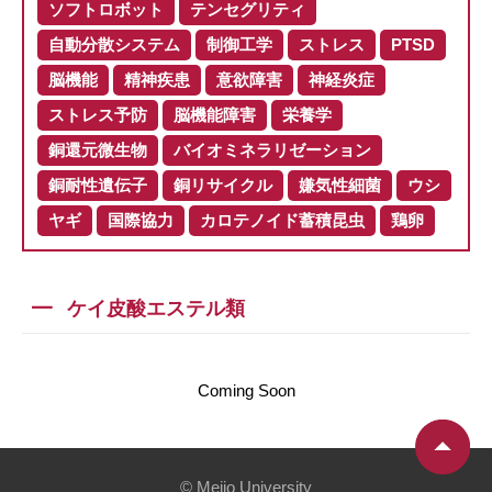
ソフトロボット
テンセグリティ
自動分散システム
制御工学
ストレス
PTSD
脳機能
精神疾患
意欲障害
神経炎症
ストレス予防
脳機能障害
栄養学
銅還元微生物
バイオミネラリゼーション
銅耐性遺伝子
銅リサイクル
嫌気性細菌
ウシ
ヤギ
国際協力
カロテノイド蓄積昆虫
鶏卵
ケイ皮酸エステル類
Coming Soon
© Meijo University