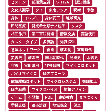
ヒストン
前頭葉皮質
5-HT2A
認知機能
文化人類学
タイ
東南アジア
呪術
宗教
身体
イレズミ
身体変工
地域研究
民間医療
発光希土類ナノ粒子
タスク
相互作用
第二言語発達
情報交換
言語使用
タスク・タイプ
多義語
知識拡張
意味ネットワーク
創発
荘園制
室町時代
災害史
荘園史
南北朝時代
開発史
水害史
守護
室町幕府
守護領国
マイクロロボット
バイオマイクロ
腸内フローラ
磁気駆動ロボット
マイクロシステム
微細加工
腸内細菌
マイクロバイオ
情報デザイン
ゲーム
不登校
PBL
建築教育
まちづくり
学習支援
都市計画
地域保全
保全