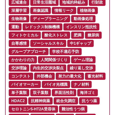
広域連合
日常生活圏域
地域的枠組み
行財政
深層学習
画像認識
情報リーク
植物画像
生物画像
ディープラーニング
動画像処理
運動
レドックス制御機構
インスリン抵抗性
フィトケミカル
酸化ストレス
肥満
糖尿病
自尊感情
ソーシャルスキル
中1ギャップ
グループアプローチ
学校不適応予防
かかわりの力
人間関係づくり
ゲーム理論
交渉理論
内生的交渉決裂点
繰り返し交渉
コンテスト
外部機会
努力の最大化
蓄光材料
バイオマーカー
バイオ光標識
ナノ材料
単子葉類
双子葉類
界面活性剤
海洋ゴミ
HDAC2
抗精神病薬
統合失調症
抗うつ薬
セロトニン5-HT2A受容体
難治性うつ病