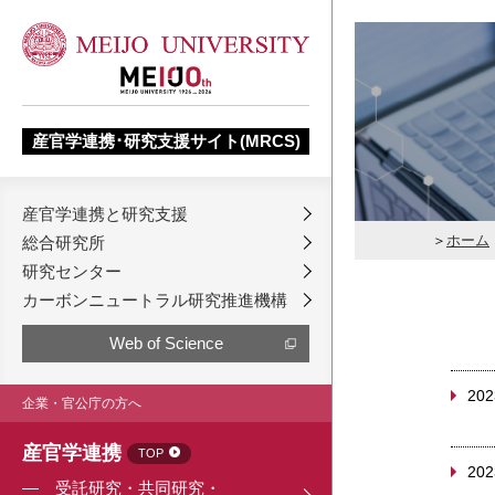
産官学連携･研究支援サイト(MRCS)
産官学連携と研究支援
ホーム
総合研究所
研究センター
カーボンニュートラル研究推進機構
Web of Science
202
企業・官公庁の方へ
産官学連携
TOP
202
受託研究・共同研究・