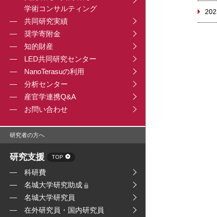
学術コンサルティング
202
共同研究実績
奨学寄附金
知的財産
LED共同研究センター
NanoTerasuの利用
分析センター
産官学連携Q&A
お問い合わせ
研究者の方へ
研究支援
TOP
科研費
名城大学研究助成
名城大学研究員
在外研究員・国内研究員