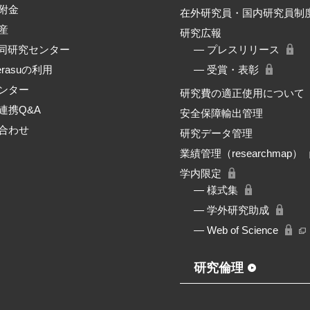
附金
在外研究員・国内研究員制
産
研究広報
共同研究センター
― プレスリリース
erasuの利用
― 受賞・表彰
ンター
研究費の適正使用について
連携Q&A
安全保障輸出管理
合わせ
研究データ管理
業績管理（researchmap）
学内限定
― 様式集
― 学外研究助成
― Web of Science
研究倫理