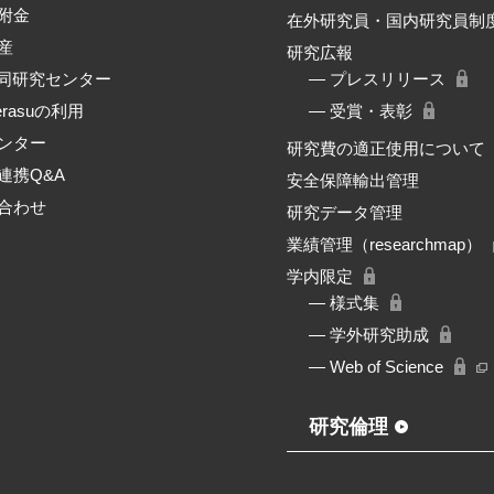
附金
在外研究員・国内研究員制
産
研究広報
共同研究センター
― プレスリリース
erasuの利用
― 受賞・表彰
ンター
研究費の適正使用について
連携Q&A
安全保障輸出管理
合わせ
研究データ管理
業績管理（researchmap）
学内限定
― 様式集
― 学外研究助成
― Web of Science
研究倫理