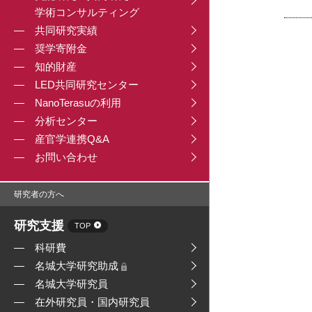
学術コンサルティング
共同研究実績
奨学寄附金
知的財産
LED共同研究センター
NanoTerasuの利用
分析センター
産官学連携Q&A
お問い合わせ
研究者の方へ
研究支援
TOP
科研費
名城大学研究助成
名城大学研究員
在外研究員・国内研究員