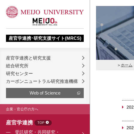
産官学連携･研究支援サイト(MRCS)
産官学連携と研究支援
ホーム
総合研究所
研究センター
カーボンニュートラル研究推進機構
Web of Science
202
企業・官公庁の方へ
産官学連携
TOP
202
受託研究・共同研究・