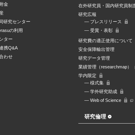
附金
在外研究員・国内研究員制
産
研究広報
共同研究センター
― プレスリリース
erasuの利用
― 受賞・表彰
ンター
研究費の適正使用について
連携Q&A
安全保障輸出管理
合わせ
研究データ管理
業績管理（researchmap）
学内限定
― 様式集
― 学外研究助成
― Web of Science
研究倫理