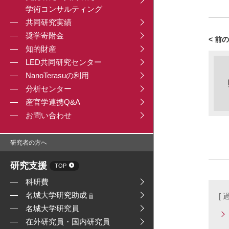
学術コンサルティング
共同研究実績
奨学寄附金
< 前
知的財産
LED共同研究センター
NanoTerasuの利用
分析センター
産官学連携Q&A
お問い合わせ
研究者の方へ
研究支援
TOP
科研費
名城大学研究助成
[
名城大学研究員
在外研究員・国内研究員