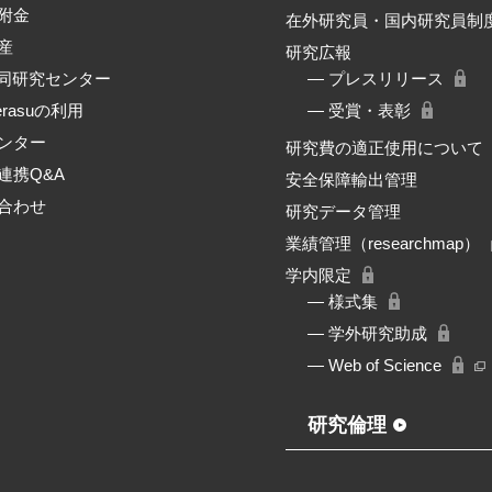
附金
在外研究員・国内研究員制
産
研究広報
共同研究センター
― プレスリリース
erasuの利用
― 受賞・表彰
ンター
研究費の適正使用について
連携Q&A
安全保障輸出管理
合わせ
研究データ管理
業績管理（researchmap）
学内限定
― 様式集
― 学外研究助成
― Web of Science
研究倫理