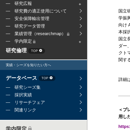
研究広報
国立
研究費の適正使用について
学振
安全保障輸出管理
向け 
研究データ管理
本採択
業績管理（researchmap）
国立
学内限定
ダー
研究倫理
TOP
クト
関す
実績・シーズを知りたい方へ
データベース
TOP
詳細
研究シーズ集
採択実績
リサーチフェア
＜プ
関連リンク
用し
https
学内限定