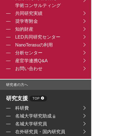
学術コンサルティング
共同研究実績
奨学寄附金
知的財産
LED共同研究センター
NanoTerasuの利用
分析センター
産官学連携Q&A
お問い合わせ
研究者の方へ
研究支援
TOP
科研費
名城大学研究助成
名城大学研究員
在外研究員・国内研究員