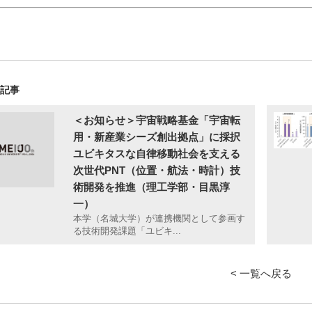
の記事
＜お知らせ＞宇宙戦略基金「宇宙転
用・新産業シーズ創出拠点」に採択
ユビキタスな自律移動社会を支える
次世代PNT（位置・航法・時計）技
術開発を推進（理工学部・目黒淳
一）
本学（名城大学）が連携機関として参画す
る技術開発課題「ユビキ...
< 一覧へ戻る