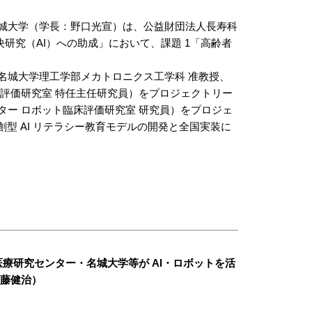
名城大学（学長：野口光宣）は、公益財団法人長寿科
研究（AI）への助成」において、課題 1「高齢者
藤健治（名城大学理工学部メカトロニクス工学科 准教授、
床評価研究室 特任主任研究員）をプロジェクトリー
ター ロボット臨床評価研究室 研究員）をプロジェ
型 AI リテラシー教育モデルの開発と全国実装に
医療研究センター・名城大学等が AI・ロボットを活
加藤健治）