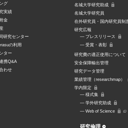
ング
名城大学研究助成
究実績
名城大学研究員
附金
在外研究員・国内研究員制
産
研究広報
共同研究センター
― プレスリリース
erasuの利用
― 受賞・表彰
ンター
研究費の適正使用について
連携Q&A
安全保障輸出管理
合わせ
研究データ管理
業績管理（researchmap）
学内限定
― 様式集
― 学外研究助成
― Web of Science
研究倫理