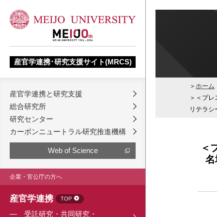
産官学連携･研究支援サイト(MRCS)
ホーム
産官学連携と研究支援
＜プレ
総合研究所
リテラシ
研究センター
カーボンニュートラル研究推進機構
＜
Web of Science
名
企業・官公庁の方へ
産官学連携
TOP
受託研究・共同研究・