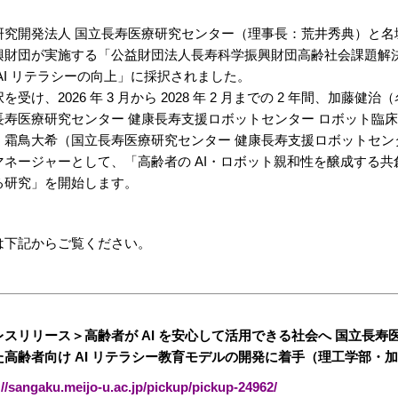
研究開発法人 国立長寿医療研究センター（理事長：荒井秀典）と
興財団が実施する「公益財団法人長寿科学振興財団高齢社会課題解決
AI リテラシーの向上」に採択されました。
を受け、2026 年 3 月から 2028 年 2 月までの 2 年間、加
長寿医療研究センター 健康長寿支援ロボットセンター ロボット臨
、霜鳥大希（国立長寿医療研究センター 健康長寿支援ロボットセン
マネージャーとして、「高齢者の AI・ロボット親和性を醸成する共創
る研究」を開始します。
は下記からご覧ください。
レスリリース＞高齢者が AI を安心して活用できる社会へ 国立長寿
た高齢者向け AI リテラシー教育モデルの開発に着手（理工学部・
://sangaku.meijo-u.ac.jp/pickup/pickup-24962/