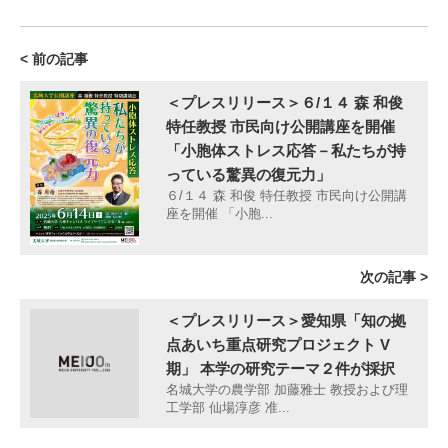
< 前の記事
＜プレスリリース＞６/１４ 森 和俊
特任教授 市民向け公開講座を開催
「小胞体ストレス応答－私たちが持
っている驚異の復元力」
６/１４ 森 和俊 特任教授 市民向け公開講
座を開催 「小胞...
次の記事 >
＜プレスリリース＞愛知県「知の拠
点あいち重点研究プロジェクト V
期」 本学の研究テーマ２件が採択
名城大学の農学部 加藤雅士 教授および理
工学部 仙場淳彦 准...