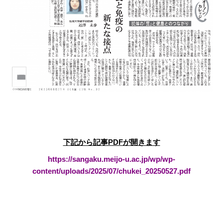
下記から記事PDFが開きます
https://sangaku.meijo-u.ac.jp/wp/wp-
content/uploads/2025/07/chukei_20250527.pdf