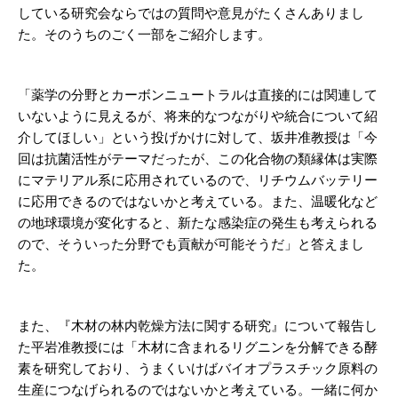
している研究会ならではの質問や意見がたくさんありまし
た。そのうちのごく一部をご紹介します。
「薬学の分野とカーボンニュートラルは直接的には関連して
いないように見えるが、将来的なつながりや統合について紹
介してほしい」という投げかけに対して、坂井准教授は「今
回は抗菌活性がテーマだったが、この化合物の類縁体は実際
にマテリアル系に応用されているので、リチウムバッテリー
に応用できるのではないかと考えている。また、温暖化など
の地球環境が変化すると、新たな感染症の発生も考えられる
ので、そういった分野でも貢献が可能そうだ」と答えまし
た。
また、『木材の林内乾燥方法に関する研究』について報告し
た平岩准教授には「木材に含まれるリグニンを分解できる酵
素を研究しており、うまくいけばバイオプラスチック原料の
生産につなげられるのではないかと考えている。一緒に何か