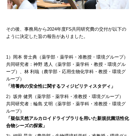
その後、事務局から2024年度FS共同研究費の交付が以下の
ように決定した旨の報告がありました。
1）岡本 誉士典（薬学部・薬学科・准教授・環境グループ）
共同研究者：神野 透人（薬学部・薬学科・教授・環境グル
ープ）、林 利哉（農学部・応用生物化学科・教授・環境グ
ループ）
「
培養肉の安全性に関するフィジビリティスタディ
」
2）坂井 健男（薬学部・薬学科・准教授・環境グループ）
共同研究者：輪島 丈明（薬学部・薬学科・准教授・環境グ
ループ）
「
疑似天然アルカロイドライブラリを用いた新規抗菌活性化
合物シーズの探索
」
3）細田 晃文（農学部・生物環境科学科・准教授・環境グル