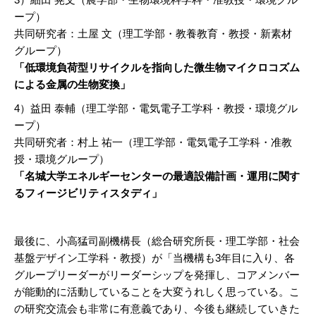
ープ）
共同研究者：土屋 文（理工学部・教養教育・教授・新素材
グループ）
「
低環境負荷型リサイクルを指向した微生物マイクロコズム
による金属の生物変換
」
4）益田 泰輔（理工学部・電気電子工学科・教授・環境グル
ープ）
共同研究者：村上 祐一（理工学部・電気電子工学科・准教
授・環境グループ）
「
名城大学エネルギーセンターの最適設備計画・運用に関す
るフィージビリティスタディ
」
最後に、小高猛司副機構長（総合研究所長・理工学部・社会
基盤デザイン工学科・教授）が「当機構も3年目に入り、各
グループリーダーがリーダーシップを発揮し、コアメンバー
が能動的に活動していることを大変うれしく思っている。こ
の研究交流会も非常に有意義であり、今後も継続していきた