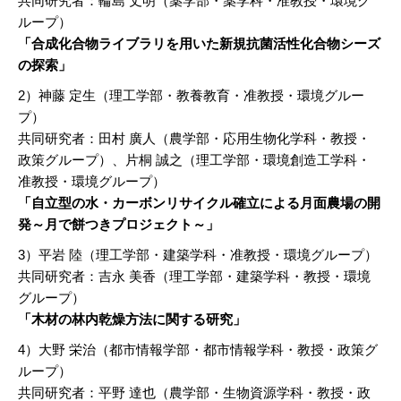
共同研究者：輪島 丈明（薬学部・薬学科・准教授・環境グ
ループ）
「合成化合物ライブラリを用いた新規抗菌活性化合物シーズ
の探索」
2）神藤 定生（理工学部・教養教育・准教授・環境グルー
プ）
共同研究者：田村 廣人（農学部・応用生物化学科・教授・
政策グループ）、片桐 誠之（理工学部・環境創造工学科・
准教授・環境グループ）
「自立型の水・カーボンリサイクル確立による月面農場の開
発～月で餅つきプロジェクト～」
3）平岩 陸（理工学部・建築学科・准教授・環境グループ）
共同研究者：吉永 美香（理工学部・建築学科・教授・環境
グループ）
「木材の林内乾燥方法に関する研究」
4）大野 栄治（都市情報学部・都市情報学科・教授・政策グ
ループ）
共同研究者：平野 達也（農学部・生物資源学科・教授・政