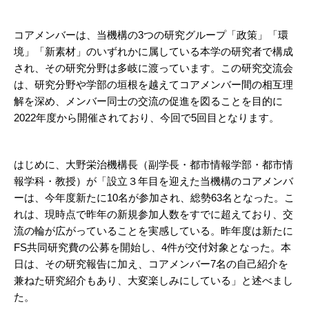
コアメンバーは、当機構の3つの研究グループ「政策」「環
境」「新素材」のいずれかに属している本学の研究者で構成
され、その研究分野は多岐に渡っています。この研究交流会
は、研究分野や学部の垣根を越えてコアメンバー間の相互理
解を深め、メンバー同士の交流の促進を図ることを目的に
2022年度から開催されており、今回で5回目となります。
はじめに、大野栄治機構長（副学長・都市情報学部・都市情
報学科・教授）が「設立３年目を迎えた当機構のコアメンバ
ーは、今年度新たに10名が参加され、総勢63名となった。こ
れは、現時点で昨年の新規参加人数をすでに超えており、交
流の輪が広がっていることを実感している。昨年度は新たに
FS共同研究費の公募を開始し、4件が交付対象となった。本
日は、その研究報告に加え、コアメンバー7名の自己紹介を
兼ねた研究紹介もあり、大変楽しみにしている」と述べまし
た。