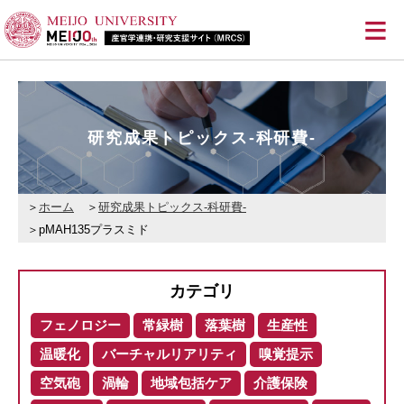
≡
研究成果トピックス-科研費-
ホーム
研究成果トピックス-科研費-
pMAH135プラスミド
カテゴリ
フェノロジー
常緑樹
落葉樹
生産性
温暖化
バーチャルリアリティ
嗅覚提示
空気砲
渦輪
地域包括ケア
介護保険