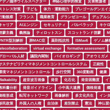
アデノ随伴ウイルスベクター
神経心理学的検査
災害救援者
ストレス対策
子ども
体力・運動能力
プレゴールデンエイ
行動観察
フランス
職業教育
グランゼコール
デュアル
キャリア
AIエンジン
セキュリティ
バルベラック
キケ
啓蒙主義
義務論
ティロットスン
スコットランド啓蒙
M
VNTR型別解析
肺MAC症
薬剤抵抗性
ISMav6
ゲノム解
telecollaboration
virtual exchange
formative assessment
グローバル人材
議院内閣制
バイオロギング
アオウミガメ
サステナビリティマネジメントコントロールシステム
正統性
環境マネジメントコントロール
歩行空間
360度動画
健康
Walkability
超音波舌画像
発音
化石化
発音困難度
イ
教科書分析
発音ガイドライン
小中高大連携
側根発達
側根形成
転写ネットワーク
画像解析
多文化共生
イン
移民政策
外国人の人権
自治体
差別禁止
憲法
神仏習