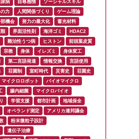
糖尿病
自尊感情
ソーシャルスキル
りの力
人間関係づくり
ゲーム理論
外部機会
努力の最大化
蓄光材料
葉類
界面活性剤
海洋ゴミ
HDAC2
難治性うつ病
ヒストン
前頭葉皮質
宗教
身体
イレズミ
身体変工
用
第二言語発達
情報交換
言語使用
発
荘園制
室町時代
災害史
荘園史
マイクロロボット
バイオマイクロ
工
腸内細菌
マイクロバイオ
り
学習支援
都市計画
地域保全
オペランド測定
アメリカ連邦議会
散
粉末微粒子設計
遺伝子治療