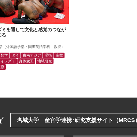
ズミを通して文化と感覚のつなが
知る
彦（外国語学部・国際英語学科・教授）
人類学
タイ
東南アジア
呪術
宗教
イレズミ
身体変工
地域研究
医療
名城大学 産官学連携･研究支援サイト（MRCS