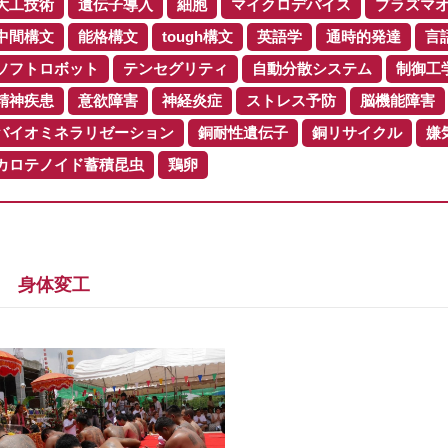
大工技術
遺伝子導入
細胞
マイクロデバイス
プラズマ
中間構文
能格構文
tough構文
英語学
通時的発達
言
ソフトロボット
テンセグリティ
自動分散システム
制御工
精神疾患
意欲障害
神経炎症
ストレス予防
脳機能障害
バイオミネラリゼーション
銅耐性遺伝子
銅リサイクル
嫌
カロテノイド蓄積昆虫
鶏卵
身体変工