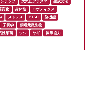
オンチップ
大気圧プラズマ
生成文法
語変化
身体性
ロボティクス
学
ストレス
PTSD
脳機能
栄養学
銅還元微生物
気性細菌
ウシ
ヤギ
国際協力