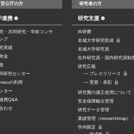
・官公庁の方
研究者の方
学連携
研究支援
究・共同研究・学術コンサ
科研費
ング
名城大学研究助成
究実績
名城大学研究員
附金
在外研究員・国内研究員制
産
研究広報
共同研究センター
― プレスリリース
erasuの利用
― 受賞・表彰
ンター
研究費の適正使用について
連携Q&A
安全保障輸出管理
合わせ
研究データ管理
業績管理（researchmap）
学内限定