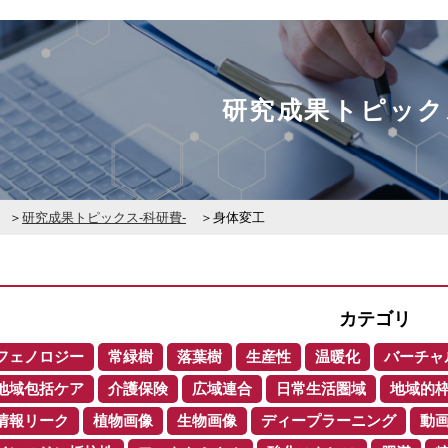
研究成果トピック
研究成果トピックス-科研費-
身体変工
カテゴリ
フェノロジー
常緑樹
落葉樹
生産性
温暖化
バーチャ
地域包括ケア
介護保険
広域連合
日常生活圏域
地域的
情報リーク
植物画像
生物画像
ディープラーニング
動