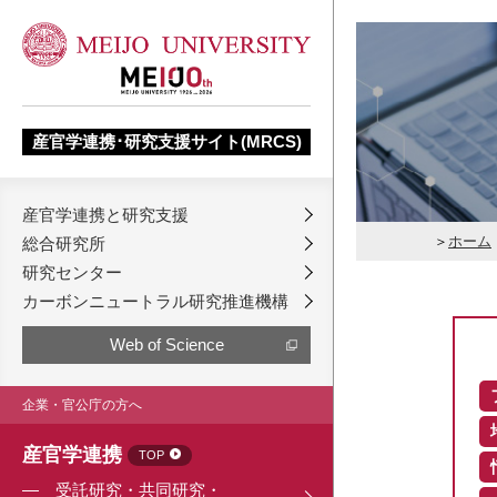
産官学連携･研究支援サイト(MRCS)
産官学連携と研究支援
ホーム
総合研究所
研究センター
カーボンニュートラル研究推進機構
Web of Science
企業・官公庁の方へ
産官学連携
TOP
受託研究・共同研究・