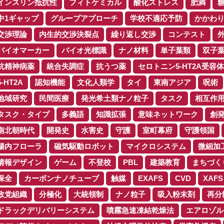
インスリン抵抗性
フィトケミカル
酸化ストレス
肥満
中1ギャップ
グループアプローチ
学校不適応予防
かかわ
交渉理論
内生的交渉決裂点
繰り返し交渉
コンテスト
バイオマーカー
バイオ光標識
ナノ材料
単子葉類
双子
抗精神病薬
統合失調症
抗うつ薬
セロトニン5-HT2A受容体
5-HT2A
認知機能
文化人類学
タイ
東南アジア
呪術
地域研究
民間医療
発光希土類ナノ粒子
タスク
相互作
タスク・タイプ
多義語
知識拡張
意味ネットワーク
創
南北朝時代
開発史
水害史
守護
室町幕府
守護領国
腸内フローラ
磁気駆動ロボット
マイクロシステム
微細加
情報デザイン
ゲーム
不登校
PBL
建築教育
まちづく
保全
カーボンナノチューブ
触媒
EXAFS
CVD
XAFS
政党組織
分極化
大統領制
ナノ粒子
吸入粉末剤
再分
ドラックデリバリーシステム
噴霧急速凍結乾燥法
エアロゾル