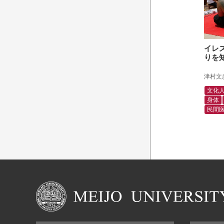
イレ
りを
津村文
文化
身体
民間