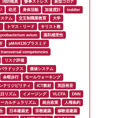
消防職員
惨事ストレス
新型コロナ
ジ
幼児
身体活動
加速度計
toddler
システム
交互制職業教育
大学
ロ
トマス・リード
キリスト教
ycobacterium avium
薬剤感受性
析
pMAH135プラスミド
transversal competencies
リスク評価
パラドックス
価値システム
余暇歩行
モールウォーキング
ンテリジビリティ
ICT教材
英語発音
概日リズム
イメージング
VLCFA
DNN
ターカルチュラリズム
統合政策
人権条約
合
日本建築史
宗教建築
修験道建築