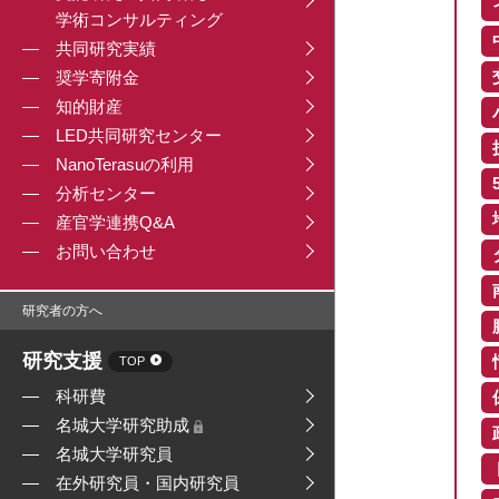
学術コンサルティング
共同研究実績
奨学寄附金
知的財産
LED共同研究センター
NanoTerasuの利用
分析センター
産官学連携Q&A
お問い合わせ
研究者の方へ
研究支援
TOP
科研費
名城大学研究助成
名城大学研究員
在外研究員・国内研究員