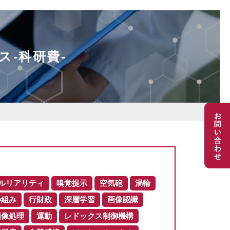
ス-科研費-
ルリアリティ
嗅覚提示
空気砲
渦輪
枠組み
行財政
深層学習
画像認識
画像処理
運動
レドックス制御機構