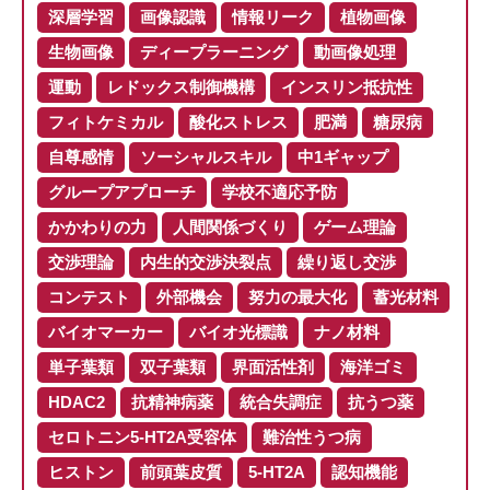
深層学習
画像認識
情報リーク
植物画像
生物画像
ディープラーニング
動画像処理
運動
レドックス制御機構
インスリン抵抗性
フィトケミカル
酸化ストレス
肥満
糖尿病
自尊感情
ソーシャルスキル
中1ギャップ
グループアプローチ
学校不適応予防
かかわりの力
人間関係づくり
ゲーム理論
交渉理論
内生的交渉決裂点
繰り返し交渉
コンテスト
外部機会
努力の最大化
蓄光材料
バイオマーカー
バイオ光標識
ナノ材料
単子葉類
双子葉類
界面活性剤
海洋ゴミ
HDAC2
抗精神病薬
統合失調症
抗うつ薬
セロトニン5-HT2A受容体
難治性うつ病
ヒストン
前頭葉皮質
5-HT2A
認知機能