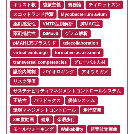
キリスト教
啓蒙主義
義務論
ティロットスン
スコットランド啓蒙
Mycobacterium avium
薬剤感受性
VNTR型別解析
肺MAC症
薬剤抵抗性
ISMav6
ゲノム解析
pMAH135プラスミド
telecollaboration
virtual exchange
formative assessment
transversal competencies
グローバル人材
議院内閣制
バイオロギング
アオウミガメ
リスク評価
サステナビリティマネジメントコントロールシステム
正統性
パラドックス
価値システム
環境マネジメントコントロール
歩行空間
360度動画
健康
余暇歩行
モールウォーキング
Walkability
超音波舌画像