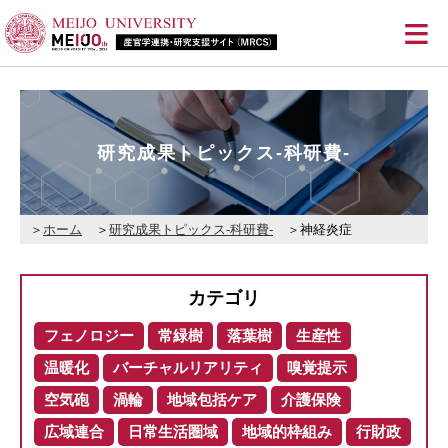
≡
研究成果トピックス-科研費-
ホーム
研究成果トピックス-科研費-
神経炎症
カテゴリ
フェノロジー
常緑樹
落葉樹
生産性
温暖化
バーチャルリアリティ
嗅覚提示
空気砲
渦輪
地域包括ケア
介護保険
広域連合
日常生活圏域
地域的枠組み
行財政