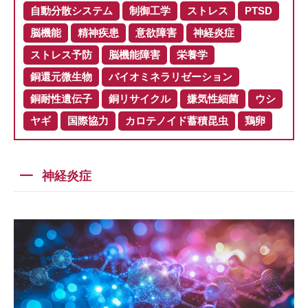
自動分散システム
制御工学
ストレス
PTSD
脳機能
精神疾患
意欲障害
神経炎症
ストレス予防
脳機能障害
栄養学
銅還元微生物
バイオミネラリゼーション
銅耐性遺伝子
銅リサイクル
嫌気性細菌
ウシ
ヤギ
国際協力
カロテノイド蓄積昆虫
鶏卵
神経炎症