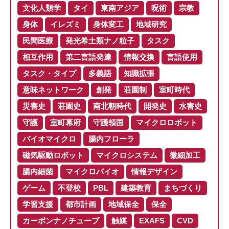
文化人類学
タイ
東南アジア
呪術
宗教
身体
イレズミ
身体変工
地域研究
民間医療
発光希土類ナノ粒子
タスク
相互作用
第二言語発達
情報交換
言語使用
タスク・タイプ
多義語
知識拡張
意味ネットワーク
創発
荘園制
室町時代
災害史
荘園史
南北朝時代
開発史
水害史
守護
室町幕府
守護領国
マイクロロボット
バイオマイクロ
腸内フローラ
磁気駆動ロボット
マイクロシステム
微細加工
腸内細菌
マイクロバイオ
情報デザイン
ゲーム
不登校
PBL
建築教育
まちづくり
学習支援
都市計画
地域保全
保全
カーボンナノチューブ
触媒
EXAFS
CVD