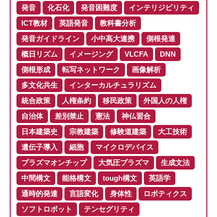
発音
化石化
発音困難度
インテリジビリティ
ICT教材
英語発音
教科書分析
発音ガイドライン
小中高大連携
側根発達
概日リズム
イメージング
VLCFA
DNN
側根形成
転写ネットワーク
画像解析
多文化共生
インターカルチュラリズム
統合政策
人権条約
移民政策
外国人の人権
自治体
差別禁止
憲法
神仏習合
日本建築史
宗教建築
修験道建築
大工技術
遺伝子導入
細胞
マイクロデバイス
プラズマオンチップ
大気圧プラズマ
生成文法
中間構文
能格構文
tough構文
英語学
通時的発達
言語変化
身体性
ロボティクス
ソフトロボット
テンセグリティ