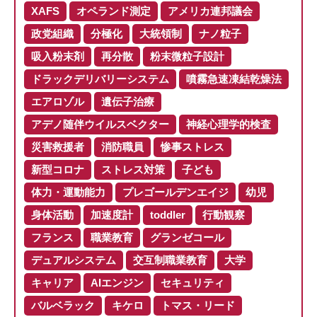
XAFS
オペランド測定
アメリカ連邦議会
政党組織
分極化
大統領制
ナノ粒子
吸入粉末剤
再分散
粉末微粒子設計
ドラックデリバリーシステム
噴霧急速凍結乾燥法
エアロゾル
遺伝子治療
アデノ随伴ウイルスベクター
神経心理学的検査
災害救援者
消防職員
惨事ストレス
新型コロナ
ストレス対策
子ども
体力・運動能力
プレゴールデンエイジ
幼児
身体活動
加速度計
toddler
行動観察
フランス
職業教育
グランゼコール
デュアルシステム
交互制職業教育
大学
キャリア
AIエンジン
セキュリティ
バルベラック
キケロ
トマス・リード