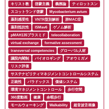
キリスト教
啓蒙主義
義務論
ティロットスン
スコットランド啓蒙
Mycobacterium avium
薬剤感受性
VNTR型別解析
肺MAC症
薬剤抵抗性
ISMav6
ゲノム解析
pMAH135プラスミド
telecollaboration
virtual exchange
formative assessment
transversal competencies
グローバル人材
議院内閣制
バイオロギング
アオウミガメ
リスク評価
サステナビリティマネジメントコントロールシステム
正統性
パラドックス
価値システム
環境マネジメントコントロール
歩行空間
360度動画
健康
余暇歩行
モールウォーキング
Walkability
超音波舌画像