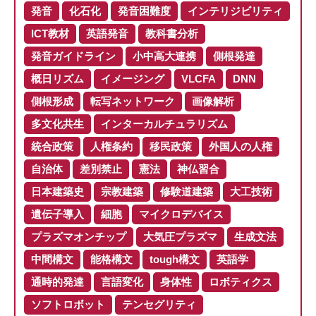
発音
化石化
発音困難度
インテリジビリティ
ICT教材
英語発音
教科書分析
発音ガイドライン
小中高大連携
側根発達
概日リズム
イメージング
VLCFA
DNN
側根形成
転写ネットワーク
画像解析
多文化共生
インターカルチュラリズム
統合政策
人権条約
移民政策
外国人の人権
自治体
差別禁止
憲法
神仏習合
日本建築史
宗教建築
修験道建築
大工技術
遺伝子導入
細胞
マイクロデバイス
プラズマオンチップ
大気圧プラズマ
生成文法
中間構文
能格構文
tough構文
英語学
通時的発達
言語変化
身体性
ロボティクス
ソフトロボット
テンセグリティ