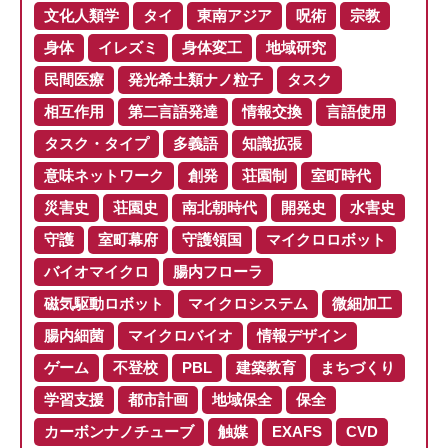
文化人類学
タイ
東南アジア
呪術
宗教
身体
イレズミ
身体変工
地域研究
民間医療
発光希土類ナノ粒子
タスク
相互作用
第二言語発達
情報交換
言語使用
タスク・タイプ
多義語
知識拡張
意味ネットワーク
創発
荘園制
室町時代
災害史
荘園史
南北朝時代
開発史
水害史
守護
室町幕府
守護領国
マイクロロボット
バイオマイクロ
腸内フローラ
磁気駆動ロボット
マイクロシステム
微細加工
腸内細菌
マイクロバイオ
情報デザイン
ゲーム
不登校
PBL
建築教育
まちづくり
学習支援
都市計画
地域保全
保全
カーボンナノチューブ
触媒
EXAFS
CVD