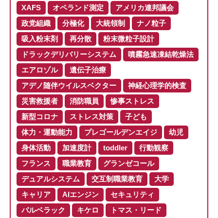
XAFS
オペランド測定
アメリカ連邦議会
政党組織
分極化
大統領制
ナノ粒子
吸入粉末剤
再分散
粉末微粒子設計
ドラックデリバリーシステム
噴霧急速凍結乾燥法
エアロゾル
遺伝子治療
アデノ随伴ウイルスベクター
神経心理学的検査
災害救援者
消防職員
惨事ストレス
新型コロナ
ストレス対策
子ども
体力・運動能力
プレゴールデンエイジ
幼児
身体活動
加速度計
toddler
行動観察
フランス
職業教育
グランゼコール
デュアルシステム
交互制職業教育
大学
キャリア
AIエンジン
セキュリティ
バルベラック
キケロ
トマス・リード