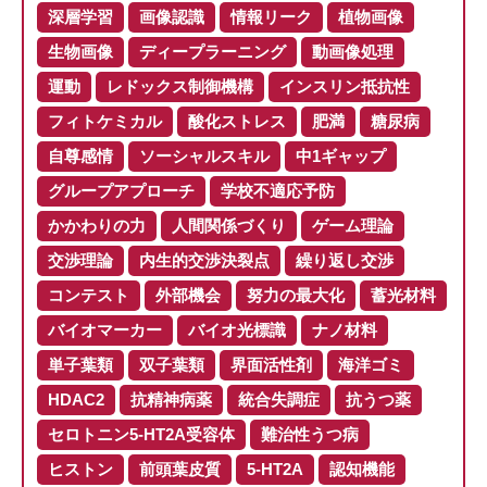
深層学習
画像認識
情報リーク
植物画像
生物画像
ディープラーニング
動画像処理
運動
レドックス制御機構
インスリン抵抗性
フィトケミカル
酸化ストレス
肥満
糖尿病
自尊感情
ソーシャルスキル
中1ギャップ
グループアプローチ
学校不適応予防
かかわりの力
人間関係づくり
ゲーム理論
交渉理論
内生的交渉決裂点
繰り返し交渉
コンテスト
外部機会
努力の最大化
蓄光材料
バイオマーカー
バイオ光標識
ナノ材料
単子葉類
双子葉類
界面活性剤
海洋ゴミ
HDAC2
抗精神病薬
統合失調症
抗うつ薬
セロトニン5-HT2A受容体
難治性うつ病
ヒストン
前頭葉皮質
5-HT2A
認知機能