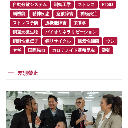
自動分散システム
制御工学
ストレス
PTSD
脳機能
精神疾患
意欲障害
神経炎症
ストレス予防
脳機能障害
栄養学
銅還元微生物
バイオミネラリゼーション
銅耐性遺伝子
銅リサイクル
嫌気性細菌
ウシ
ヤギ
国際協力
カロテノイド蓄積昆虫
鶏卵
差別禁止