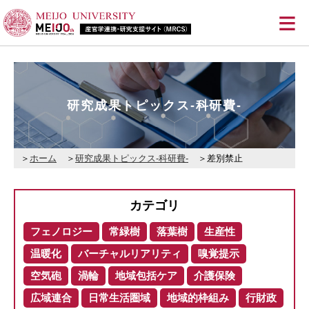
≡
研究成果トピックス-科研費-
ホーム
研究成果トピックス-科研費-
差別禁止
カテゴリ
フェノロジー
常緑樹
落葉樹
生産性
温暖化
バーチャルリアリティ
嗅覚提示
空気砲
渦輪
地域包括ケア
介護保険
広域連合
日常生活圏域
地域的枠組み
行財政