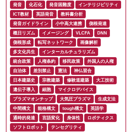
発音
化石化
発音困難度
インテリジビリティ
ICT教材
英語発音
教科書分析
発音ガイドライン
小中高大連携
側根発達
概日リズム
イメージング
VLCFA
DNN
側根形成
転写ネットワーク
画像解析
多文化共生
インターカルチュラリズム
統合政策
人権条約
移民政策
外国人の人権
自治体
差別禁止
憲法
神仏習合
日本建築史
宗教建築
修験道建築
大工技術
遺伝子導入
細胞
マイクロデバイス
プラズマオンチップ
大気圧プラズマ
生成文法
中間構文
能格構文
tough構文
英語学
通時的発達
言語変化
身体性
ロボティクス
ソフトロボット
テンセグリティ