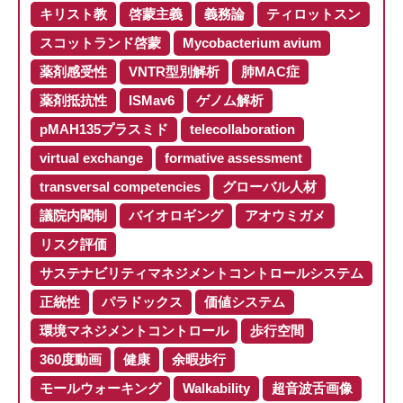
キリスト教
啓蒙主義
義務論
ティロットスン
スコットランド啓蒙
Mycobacterium avium
薬剤感受性
VNTR型別解析
肺MAC症
薬剤抵抗性
ISMav6
ゲノム解析
pMAH135プラスミド
telecollaboration
virtual exchange
formative assessment
transversal competencies
グローバル人材
議院内閣制
バイオロギング
アオウミガメ
リスク評価
サステナビリティマネジメントコントロールシステム
正統性
パラドックス
価値システム
環境マネジメントコントロール
歩行空間
360度動画
健康
余暇歩行
モールウォーキング
Walkability
超音波舌画像