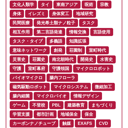
文化人類学
タイ
東南アジア
呪術
宗教
身体
イレズミ
身体変工
地域研究
民間医療
発光希土類ナノ粒子
タスク
相互作用
第二言語発達
情報交換
言語使用
タスク・タイプ
多義語
知識拡張
意味ネットワーク
創発
荘園制
室町時代
災害史
荘園史
南北朝時代
開発史
水害史
守護
室町幕府
守護領国
マイクロロボット
バイオマイクロ
腸内フローラ
磁気駆動ロボット
マイクロシステム
微細加工
腸内細菌
マイクロバイオ
情報デザイン
ゲーム
不登校
PBL
建築教育
まちづくり
学習支援
都市計画
地域保全
保全
カーボンナノチューブ
触媒
EXAFS
CVD