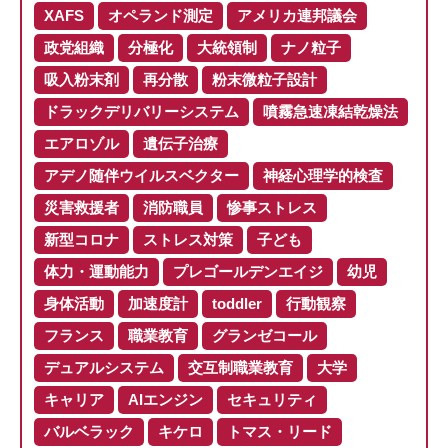
XAFS
オペランド測定
アメリカ連邦議会
政党組織
分極化
大統領制
ナノ粒子
吸入粉末剤
再分散
粉末微粒子設計
ドラックデリバリーシステム
噴霧急速凍結乾燥法
エアロゾル
遺伝子治療
アデノ随伴ウイルスベクター
神経心理学的検査
災害救援者
消防職員
惨事ストレス
新型コロナ
ストレス対策
子ども
体力・運動能力
プレゴールデンエイジ
幼児
身体活動
加速度計
toddler
行動観察
フランス
職業教育
グランゼコール
デュアルシステム
交互制職業教育
大学
キャリア
AIエンジン
セキュリティ
バルベラック
キケロ
トマス・リード