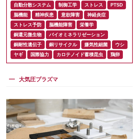
自動分散システム
制御工学
ストレス
PTSD
脳機能
精神疾患
意欲障害
神経炎症
ストレス予防
脳機能障害
栄養学
銅還元微生物
バイオミネラリゼーション
銅耐性遺伝子
銅リサイクル
嫌気性細菌
ウシ
ヤギ
国際協力
カロテノイド蓄積昆虫
鶏卵
大気圧プラズマ