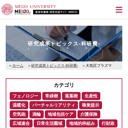
≡
研究成果トピックス-科研費-
ホーム
研究成果トピックス-科研費-
大気圧プラズマ
カテゴリ
フェノロジー
常緑樹
落葉樹
生産性
温暖化
バーチャルリアリティ
嗅覚提示
空気砲
渦輪
地域包括ケア
介護保険
広域連合
日常生活圏域
地域的枠組み
行財政