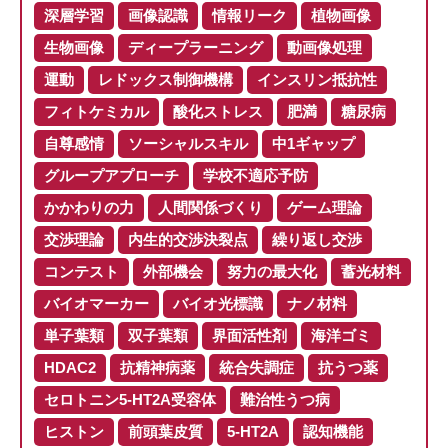
深層学習
画像認識
情報リーク
植物画像
生物画像
ディープラーニング
動画像処理
運動
レドックス制御機構
インスリン抵抗性
フィトケミカル
酸化ストレス
肥満
糖尿病
自尊感情
ソーシャルスキル
中1ギャップ
グループアプローチ
学校不適応予防
かかわりの力
人間関係づくり
ゲーム理論
交渉理論
内生的交渉決裂点
繰り返し交渉
コンテスト
外部機会
努力の最大化
蓄光材料
バイオマーカー
バイオ光標識
ナノ材料
単子葉類
双子葉類
界面活性剤
海洋ゴミ
HDAC2
抗精神病薬
統合失調症
抗うつ薬
セロトニン5-HT2A受容体
難治性うつ病
ヒストン
前頭葉皮質
5-HT2A
認知機能