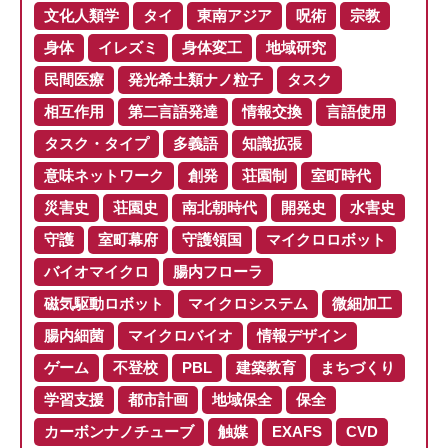
文化人類学
タイ
東南アジア
呪術
宗教
身体
イレズミ
身体変工
地域研究
民間医療
発光希土類ナノ粒子
タスク
相互作用
第二言語発達
情報交換
言語使用
タスク・タイプ
多義語
知識拡張
意味ネットワーク
創発
荘園制
室町時代
災害史
荘園史
南北朝時代
開発史
水害史
守護
室町幕府
守護領国
マイクロロボット
バイオマイクロ
腸内フローラ
磁気駆動ロボット
マイクロシステム
微細加工
腸内細菌
マイクロバイオ
情報デザイン
ゲーム
不登校
PBL
建築教育
まちづくり
学習支援
都市計画
地域保全
保全
カーボンナノチューブ
触媒
EXAFS
CVD