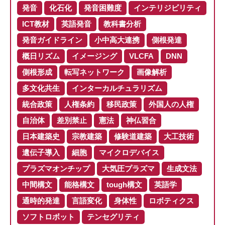
発音
化石化
発音困難度
インテリジビリティ
ICT教材
英語発音
教科書分析
発音ガイドライン
小中高大連携
側根発達
概日リズム
イメージング
VLCFA
DNN
側根形成
転写ネットワーク
画像解析
多文化共生
インターカルチュラリズム
統合政策
人権条約
移民政策
外国人の人権
自治体
差別禁止
憲法
神仏習合
日本建築史
宗教建築
修験道建築
大工技術
遺伝子導入
細胞
マイクロデバイス
プラズマオンチップ
大気圧プラズマ
生成文法
中間構文
能格構文
tough構文
英語学
通時的発達
言語変化
身体性
ロボティクス
ソフトロボット
テンセグリティ