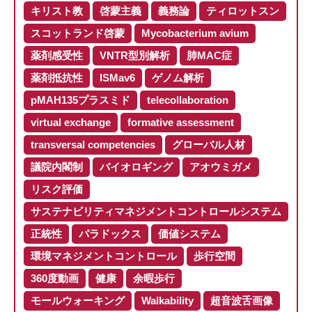
キリスト教
啓蒙主義
義務論
ティロットスン
スコットランド啓蒙
Mycobacterium avium
薬剤感受性
VNTR型別解析
肺MAC症
薬剤抵抗性
ISMav6
ゲノム解析
pMAH135プラスミド
telecollaboration
virtual exchange
formative assessment
transversal competencies
グローバル人材
議院内閣制
バイオロギング
アオウミガメ
リスク評価
サステナビリティマネジメントコントロールシステム
正統性
パラドックス
価値システム
環境マネジメントコントロール
歩行空間
360度動画
健康
余暇歩行
モールウォーキング
Walkability
超音波舌画像