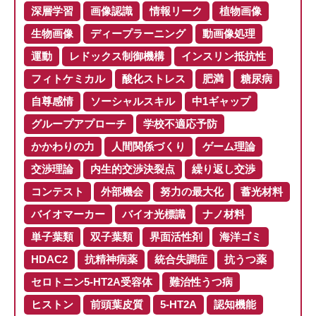
深層学習
画像認識
情報リーク
植物画像
生物画像
ディープラーニング
動画像処理
運動
レドックス制御機構
インスリン抵抗性
フィトケミカル
酸化ストレス
肥満
糖尿病
自尊感情
ソーシャルスキル
中1ギャップ
グループアプローチ
学校不適応予防
かかわりの力
人間関係づくり
ゲーム理論
交渉理論
内生的交渉決裂点
繰り返し交渉
コンテスト
外部機会
努力の最大化
蓄光材料
バイオマーカー
バイオ光標識
ナノ材料
単子葉類
双子葉類
界面活性剤
海洋ゴミ
HDAC2
抗精神病薬
統合失調症
抗うつ薬
セロトニン5-HT2A受容体
難治性うつ病
ヒストン
前頭葉皮質
5-HT2A
認知機能