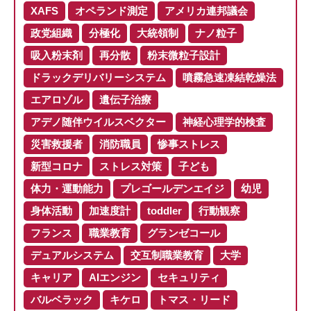
XAFS
オペランド測定
アメリカ連邦議会
政党組織
分極化
大統領制
ナノ粒子
吸入粉末剤
再分散
粉末微粒子設計
ドラックデリバリーシステム
噴霧急速凍結乾燥法
エアロゾル
遺伝子治療
アデノ随伴ウイルスベクター
神経心理学的検査
災害救援者
消防職員
惨事ストレス
新型コロナ
ストレス対策
子ども
体力・運動能力
プレゴールデンエイジ
幼児
身体活動
加速度計
toddler
行動観察
フランス
職業教育
グランゼコール
デュアルシステム
交互制職業教育
大学
キャリア
AIエンジン
セキュリティ
バルベラック
キケロ
トマス・リード