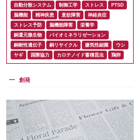
自動分散システム
制御工学
ストレス
PTSD
脳機能
精神疾患
意欲障害
神経炎症
ストレス予防
脳機能障害
栄養学
銅還元微生物
バイオミネラリゼーション
銅耐性遺伝子
銅リサイクル
嫌気性細菌
ウシ
ヤギ
国際協力
カロテノイド蓄積昆虫
鶏卵
創発