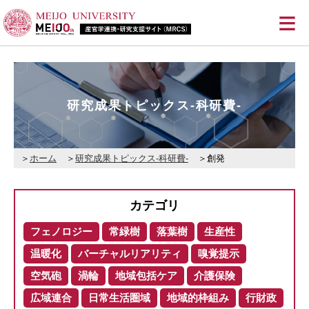
≡
研究成果トピックス-科研費-
ホーム
研究成果トピックス-科研費-
創発
カテゴリ
フェノロジー
常緑樹
落葉樹
生産性
温暖化
バーチャルリアリティ
嗅覚提示
空気砲
渦輪
地域包括ケア
介護保険
広域連合
日常生活圏域
地域的枠組み
行財政