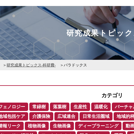
研究成果トピック
研究成果トピックス-科研費-
パラドックス
カテゴリ
フェノロジー
常緑樹
落葉樹
生産性
温暖化
バーチャ
地域包括ケア
介護保険
広域連合
日常生活圏域
地域的
情報リーク
植物画像
生物画像
ディープラーニング
動