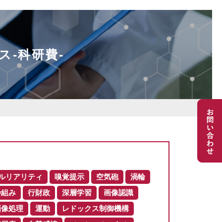
ス-科研費-
ルリアリティ
嗅覚提示
空気砲
渦輪
枠組み
行財政
深層学習
画像認識
画像処理
運動
レドックス制御機構