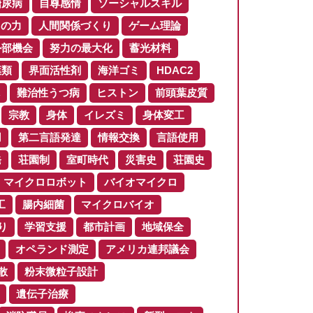
糖尿病
自尊感情
ソーシャルスキル
りの力
人間関係づくり
ゲーム理論
外部機会
努力の最大化
蓄光材料
葉類
界面活性剤
海洋ゴミ
HDAC2
難治性うつ病
ヒストン
前頭葉皮質
宗教
身体
イレズミ
身体変工
用
第二言語発達
情報交換
言語使用
発
荘園制
室町時代
災害史
荘園史
マイクロロボット
バイオマイクロ
工
腸内細菌
マイクロバイオ
り
学習支援
都市計画
地域保全
オペランド測定
アメリカ連邦議会
散
粉末微粒子設計
遺伝子治療