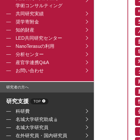
学術コンサルティング
共同研究実績
奨学寄附金
知的財産
LED共同研究センター
NanoTerasuの利用
分析センター
産官学連携Q&A
お問い合わせ
研究者の方へ
研究支援
TOP
科研費
名城大学研究助成
名城大学研究員
在外研究員・国内研究員