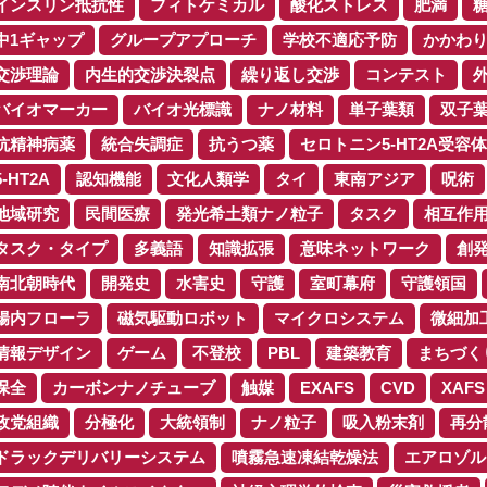
インスリン抵抗性
フィトケミカル
酸化ストレス
肥満
中1ギャップ
グループアプローチ
学校不適応予防
かかわ
交渉理論
内生的交渉決裂点
繰り返し交渉
コンテスト
バイオマーカー
バイオ光標識
ナノ材料
単子葉類
双子
抗精神病薬
統合失調症
抗うつ薬
セロトニン5-HT2A受容体
5-HT2A
認知機能
文化人類学
タイ
東南アジア
呪術
地域研究
民間医療
発光希土類ナノ粒子
タスク
相互作
タスク・タイプ
多義語
知識拡張
意味ネットワーク
創
南北朝時代
開発史
水害史
守護
室町幕府
守護領国
腸内フローラ
磁気駆動ロボット
マイクロシステム
微細加
情報デザイン
ゲーム
不登校
PBL
建築教育
まちづく
保全
カーボンナノチューブ
触媒
EXAFS
CVD
XAFS
政党組織
分極化
大統領制
ナノ粒子
吸入粉末剤
再分
ドラックデリバリーシステム
噴霧急速凍結乾燥法
エアロゾル