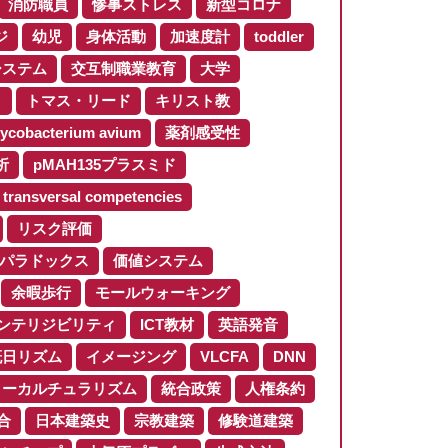
消防職員
惨事ストレス
新型コロナ
ジ
幼児
身体活動
加速度計
toddler
システム
交互制職業教育
大学
ロ
トマス・リード
キリスト教
ycobacterium avium
薬剤感受性
析
pMAH135プラスミド
transversal competencies
リスク評価
パラドックス
価値システム
余暇歩行
モールウォーキング
ンテリジビリティ
ICT教材
英語発音
概日リズム
イメージング
VLCFA
DNN
ターカルチュラリズム
統合政策
人権条約
合
日本建築史
宗教建築
修験道建築