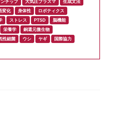
オンチップ
大気圧プラズマ
生成文法
語変化
身体性
ロボティクス
学
ストレス
PTSD
脳機能
栄養学
銅還元微生物
気性細菌
ウシ
ヤギ
国際協力