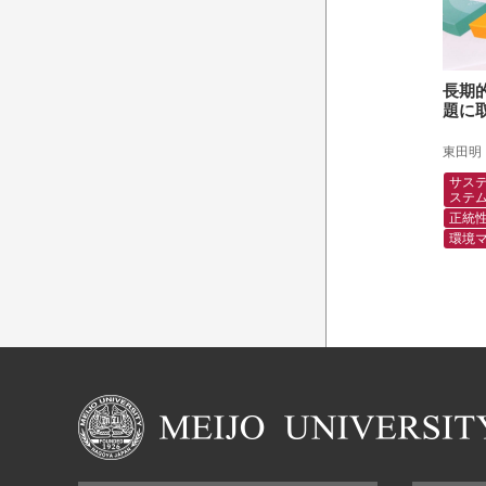
長期
題に
東田明
サス
ステ
正統
環境