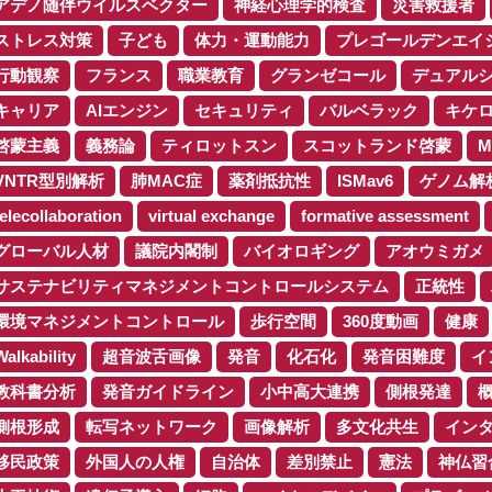
アデノ随伴ウイルスベクター
神経心理学的検査
災害救援者
ストレス対策
子ども
体力・運動能力
プレゴールデンエイ
行動観察
フランス
職業教育
グランゼコール
デュアル
キャリア
AIエンジン
セキュリティ
バルベラック
キケ
啓蒙主義
義務論
ティロットスン
スコットランド啓蒙
M
VNTR型別解析
肺MAC症
薬剤抵抗性
ISMav6
ゲノム解
telecollaboration
virtual exchange
formative assessment
グローバル人材
議院内閣制
バイオロギング
アオウミガメ
サステナビリティマネジメントコントロールシステム
正統性
環境マネジメントコントロール
歩行空間
360度動画
健康
Walkability
超音波舌画像
発音
化石化
発音困難度
イ
教科書分析
発音ガイドライン
小中高大連携
側根発達
側根形成
転写ネットワーク
画像解析
多文化共生
イン
移民政策
外国人の人権
自治体
差別禁止
憲法
神仏習