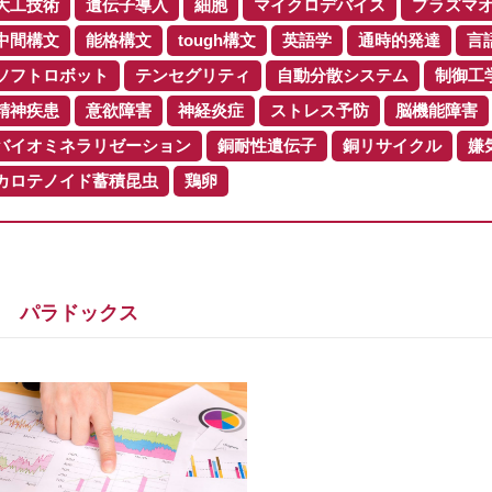
大工技術
遺伝子導入
細胞
マイクロデバイス
プラズマ
中間構文
能格構文
tough構文
英語学
通時的発達
言
ソフトロボット
テンセグリティ
自動分散システム
制御工
精神疾患
意欲障害
神経炎症
ストレス予防
脳機能障害
バイオミネラリゼーション
銅耐性遺伝子
銅リサイクル
嫌
カロテノイド蓄積昆虫
鶏卵
パラドックス