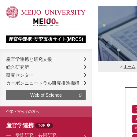
産官学連携･研究支援サイト(MRCS)
産官学連携と研究支援
ホーム
総合研究所
研究センター
カーボンニュートラル研究推進機構
Web of Science
企業・官公庁の方へ
産官学連携
TOP
受託研究・共同研究・