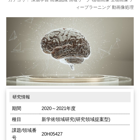
ィープラーニング 動画像処理
研究情報
期間
2020～2021年度
種目
新学術領域研究(研究領域提案型)
課題/領域番
20H05427
号