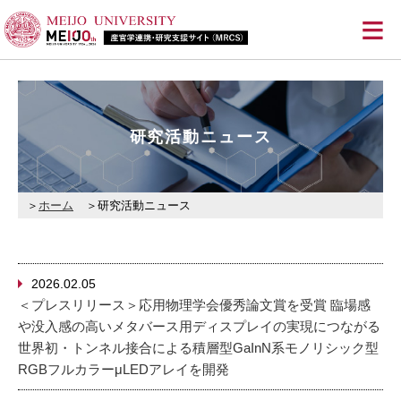
≡
研究活動ニュース
ホーム
研究活動ニュース
2026.02.05
＜プレスリリース＞応用物理学会優秀論文賞を受賞 臨場感
や没入感の高いメタバース用ディスプレイの実現につながる
世界初・トンネル接合による積層型GaInN系モノリシック型
RGBフルカラーμLEDアレイを開発