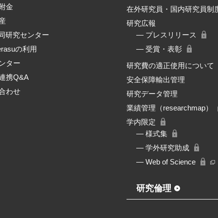
附金
在外研究員・国内研究員制
産
研究広報
共同研究センター
― プレスリリース
erasuの利用
― 受賞・表彰
ンター
研究費の適正使用について
連携Q&A
安全保障輸出管理
合わせ
研究データ管理
業績管理（researchmap）
学内限定
― 様式集
― 学外研究助成
― Web of Science
研究倫理