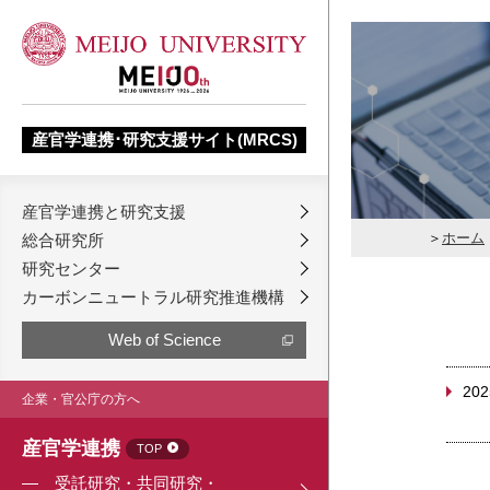
産官学連携･研究支援サイト(MRCS)
産官学連携と研究支援
ホーム
総合研究所
研究センター
カーボンニュートラル研究推進機構
Web of Science
202
企業・官公庁の方へ
産官学連携
TOP
受託研究・共同研究・