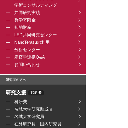
学術コンサルティング
共同研究実績
奨学寄附金
知的財産
LED共同研究センター
NanoTerasuの利用
分析センター
産官学連携Q&A
お問い合わせ
研究者の方へ
研究支援
TOP
科研費
名城大学研究助成
名城大学研究員
在外研究員・国内研究員