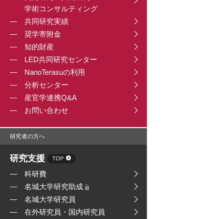
学術コンサルティング
共同研究実績
奨学寄附金
知的財産
LED共同研究センター
NanoTerasuの利用
分析センター
産官学連携Q&A
お問い合わせ
研究者の方へ
研究支援
TOP
科研費
名城大学研究助成
名城大学研究員
在外研究員・国内研究員