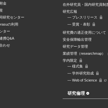
附金
在外研究員・国内研究員制
産
研究広報
共同研究センター
― プレスリリース
erasuの利用
― 受賞・表彰
ンター
研究費の適正使用について
連携Q&A
安全保障輸出管理
合わせ
研究データ管理
業績管理（researchmap）
学内限定
― 様式集
― 学外研究助成
― Web of Science
研究倫理