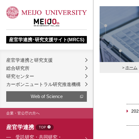
産官学連携･研究支援サイト(MRCS)
産官学連携と研究支援
ホーム
総合研究所
研究センター
カーボンニュートラル研究推進機構
Web of Science
202
企業・官公庁の方へ
産官学連携
TOP
受託研究・共同研究・