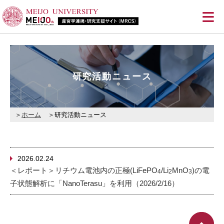
≡
研究活動ニュース
ホーム
研究活動ニュース
2026.02.24
＜レポート＞リチウム電池内の正極(LiFePO
/Li
MnO
)の電
4
2
3
子状態解析に「NanoTerasu」を利用（2026/2/16）