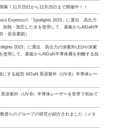
幕！11月25日から12月25日まで開催中！！
cs Expressの「Spotlights 2023」に選出 高出力
、加熱・加圧した水を使用して、基板からAlGaN半
部・岩谷素顕）
Spotlights 2023」に選出 高出力の深紫外LEDや深紫
使用して、基板からAlGaN半導体層を剥離する技
能にする縦型 AlGaN 系深紫外（UV-B）半導体レー
N 系深紫外（UV-B）半導体レーザーを世界で初めて
顕教授らのグループの研究が紹介されました（メタ