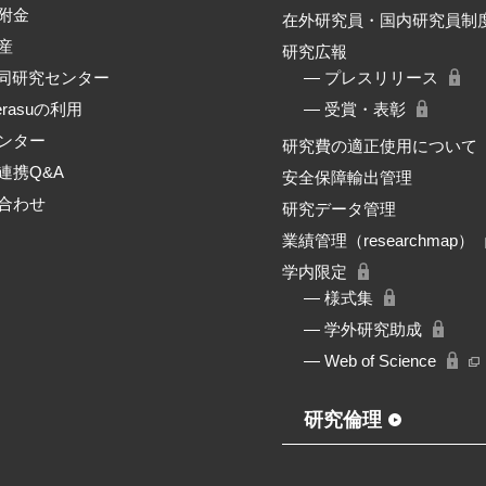
附金
在外研究員・国内研究員制
産
研究広報
共同研究センター
― プレスリリース
erasuの利用
― 受賞・表彰
ンター
研究費の適正使用について
連携Q&A
安全保障輸出管理
合わせ
研究データ管理
業績管理（researchmap）
学内限定
― 様式集
― 学外研究助成
― Web of Science
研究倫理