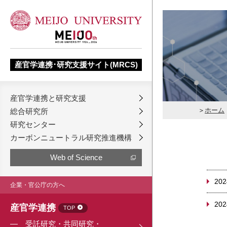
産官学連携･研究支援サイト(MRCS)
産官学連携と研究支援
ホーム
総合研究所
研究センター
カーボンニュートラル研究推進機構
Web of Science
202
企業・官公庁の方へ
202
産官学連携
TOP
受託研究・共同研究・