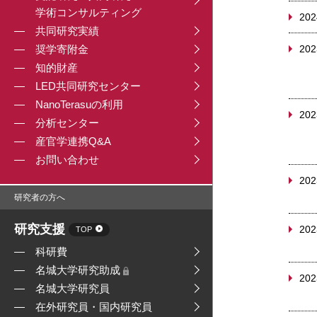
学術コンサルティング
202
共同研究実績
奨学寄附金
202
知的財産
LED共同研究センター
NanoTerasuの利用
202
分析センター
産官学連携Q&A
お問い合わせ
202
研究者の方へ
研究支援
202
TOP
科研費
名城大学研究助成
202
名城大学研究員
在外研究員・国内研究員