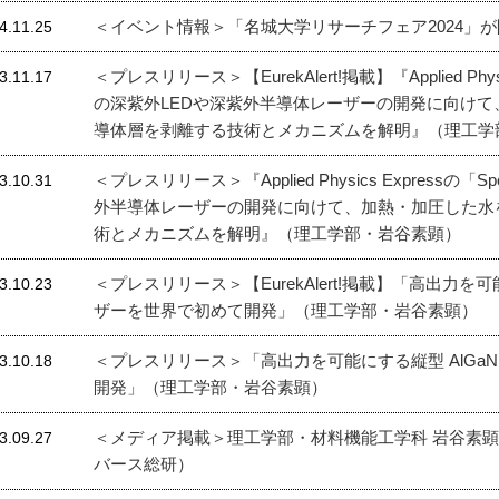
＜イベント情報＞「名城大学リサーチフェア2024」が開
4.11.25
＜プレスリリース＞【EurekAlert!掲載】『Applied Physi
3.11.17
の深紫外LEDや深紫外半導体レーザーの開発に向けて
導体層を剥離する技術とメカニズムを解明』（理工学
＜プレスリリース＞『Applied Physics Expressの「
3.10.31
外半導体レーザーの開発に向けて、加熱・加圧した水を
術とメカニズムを解明』（理工学部・岩谷素顕）
＜プレスリリース＞【EurekAlert!掲載】「高出力を可
3.10.23
ザーを世界で初めて開発」（理工学部・岩谷素顕）
＜プレスリリース＞「高出力を可能にする縦型 AlGa
3.10.18
開発」（理工学部・岩谷素顕）
＜メディア掲載＞理工学部・材料機能工学科 岩谷素
3.09.27
バース総研）