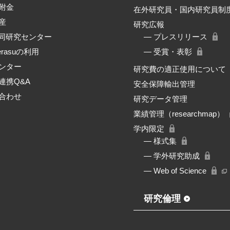
附金
在外研究員・国内研究員制
産
研究広報
共同研究センター
― プレスリリース
erasuの利用
― 受賞・表彰
ンター
研究費の適正使用について
連携Q&A
安全保障輸出管理
合わせ
研究データ管理
業績管理（researchmap）
学内限定
― 様式集
― 学外研究助成
― Web of Science
研究倫理