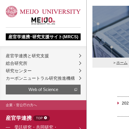
産官学連携･研究支援サイト(MRCS)
産官学連携と研究支援
ホーム
総合研究所
研究センター
カーボンニュートラル研究推進機構
Web of Science
202
企業・官公庁の方へ
産官学連携
TOP
受託研究・共同研究・