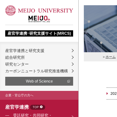
産官学連携･研究支援サイト(MRCS)
産官学連携と研究支援
ホーム
総合研究所
研究センター
カーボンニュートラル研究推進機構
Web of Science
202
企業・官公庁の方へ
産官学連携
TOP
受託研究・共同研究・