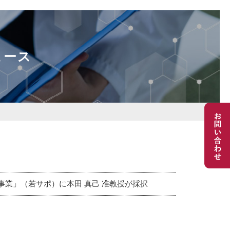
ュース
事業」（若サポ）に本田 真己 准教授が採択