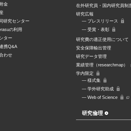
附金
在外研究員・国内研究員制
産
研究広報
共同研究センター
― プレスリリース
erasuの利用
― 受賞・表彰
ンター
研究費の適正使用について
連携Q&A
安全保障輸出管理
合わせ
研究データ管理
業績管理（researchmap）
学内限定
― 様式集
― 学外研究助成
― Web of Science
研究倫理