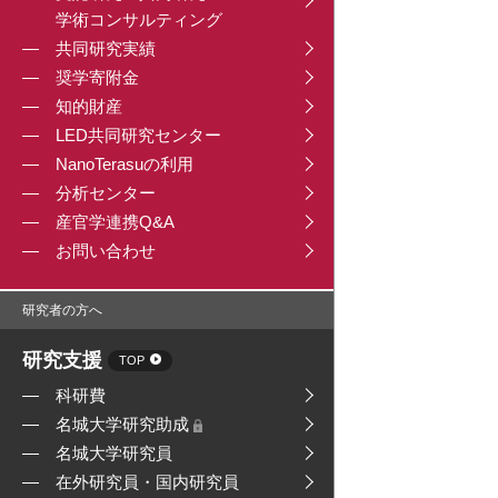
学術コンサルティング
共同研究実績
奨学寄附金
知的財産
LED共同研究センター
NanoTerasuの利用
分析センター
産官学連携Q&A
お問い合わせ
研究者の方へ
研究支援
TOP
科研費
名城大学研究助成
名城大学研究員
在外研究員・国内研究員