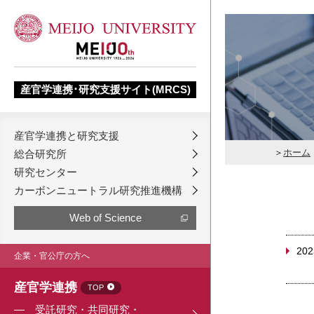
産官学連携･研究支援サイト(MRCS)
産官学連携と研究支援
ホーム
総合研究所
研究センター
カーボンニュートラル研究推進機構
Web of Science
202
企業・官公庁の方へ
産官学連携
TOP
受託研究・共同研究・