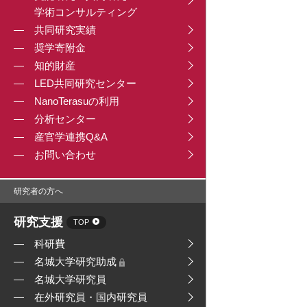
学術コンサルティング
共同研究実績
奨学寄附金
知的財産
LED共同研究センター
NanoTerasuの利用
分析センター
産官学連携Q&A
お問い合わせ
研究者の方へ
研究支援
TOP
科研費
名城大学研究助成
名城大学研究員
在外研究員・国内研究員