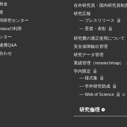
附金
在外研究員・国内研究員制
産
研究広報
共同研究センター
― プレスリリース
erasuの利用
― 受賞・表彰
ンター
研究費の適正使用について
連携Q&A
安全保障輸出管理
合わせ
研究データ管理
業績管理（researchmap）
学内限定
― 様式集
― 学外研究助成
― Web of Science
研究倫理