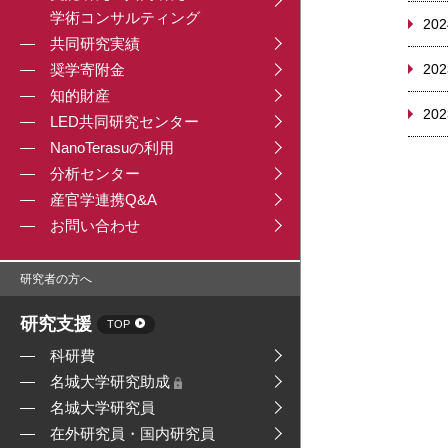
学術コンサルティング
202
共同研究実績
奨学寄附金
202
知的財産
202
LED共同研究センター
NanoTerasuの利用
分析センター
産官学連携Q&A
お問い合わせ
研究者の方へ
研究支援
TOP
科研費
名城大学研究助成
名城大学研究員
在外研究員・国内研究員