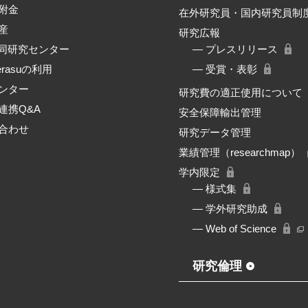
附金
在外研究員・国内研究員制
産
研究広報
共同研究センター
― プレスリリース
erasuの利用
― 受賞・表彰
ンター
研究費の適正使用について
連携Q&A
安全保障輸出管理
合わせ
研究データ管理
業績管理（researchmap）
学内限定
― 様式集
― 学外研究助成
― Web of Science
研究倫理