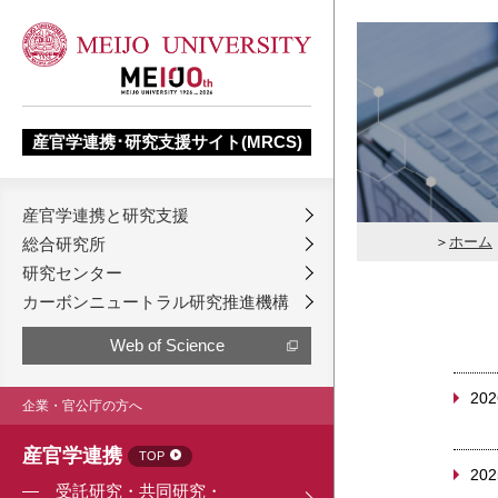
産官学連携･研究支援サイト(MRCS)
産官学連携と研究支援
ホーム
総合研究所
研究センター
カーボンニュートラル研究推進機構
Web of Science
202
企業・官公庁の方へ
産官学連携
TOP
202
受託研究・共同研究・