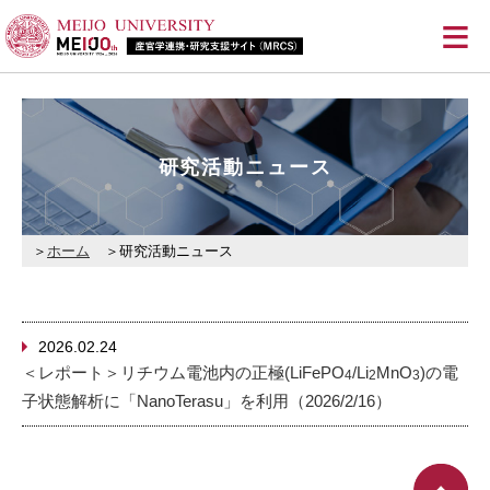
≡
研究活動ニュース
ホーム
研究活動ニュース
2026.02.24
＜レポート＞リチウム電池内の正極(LiFePO
/Li
MnO
)の電
4
2
3
子状態解析に「NanoTerasu」を利用（2026/2/16）