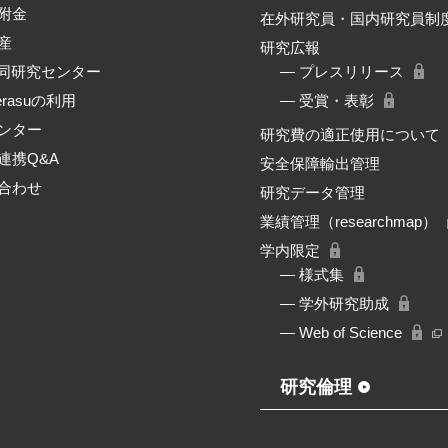
附金
在外研究員・国内研究員制
産
研究広報
共同研究センター
― プレスリリース
erasuの利用
― 受賞・表彰
ンター
研究費の適正使用について
連携Q&A
安全保障輸出管理
合わせ
研究データ管理
業績管理（researchmap）
学内限定
― 様式集
― 学外研究助成
― Web of Science
研究倫理