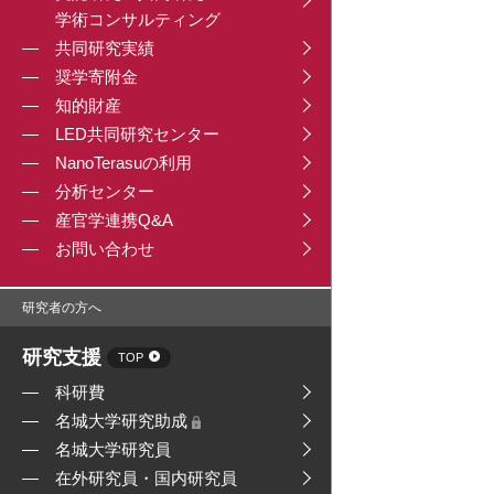
学術コンサルティング
共同研究実績
奨学寄附金
知的財産
LED共同研究センター
NanoTerasuの利用
分析センター
産官学連携Q&A
お問い合わせ
研究者の方へ
研究支援
TOP
科研費
名城大学研究助成
名城大学研究員
在外研究員・国内研究員