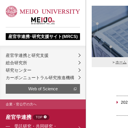
産官学連携･研究支援サイト(MRCS)
産官学連携と研究支援
ホーム
総合研究所
研究センター
カーボンニュートラル研究推進機構
Web of Science
202
企業・官公庁の方へ
産官学連携
TOP
受託研究・共同研究・