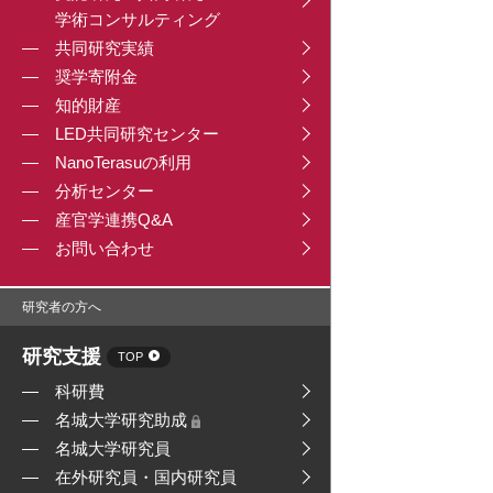
学術コンサルティング
共同研究実績
奨学寄附金
知的財産
LED共同研究センター
NanoTerasuの利用
分析センター
産官学連携Q&A
お問い合わせ
研究者の方へ
研究支援
TOP
科研費
名城大学研究助成
名城大学研究員
在外研究員・国内研究員