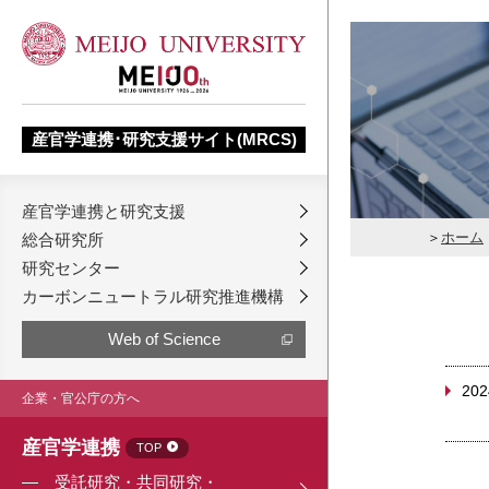
産官学連携･研究支援サイト(MRCS)
産官学連携と研究支援
ホーム
総合研究所
研究センター
カーボンニュートラル研究推進機構
Web of Science
202
企業・官公庁の方へ
産官学連携
TOP
受託研究・共同研究・