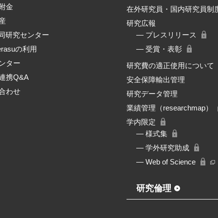
附金
在外研究員・国内研究員制
産
研究広報
共同研究センター
― プレスリリース
erasuの利用
― 受賞・表彰
ンター
研究費の適正使用について
連携Q&A
安全保障輸出管理
合わせ
研究データ管理
業績管理（researchmap）
学内限定
― 様式集
― 学外研究助成
― Web of Science
研究倫理