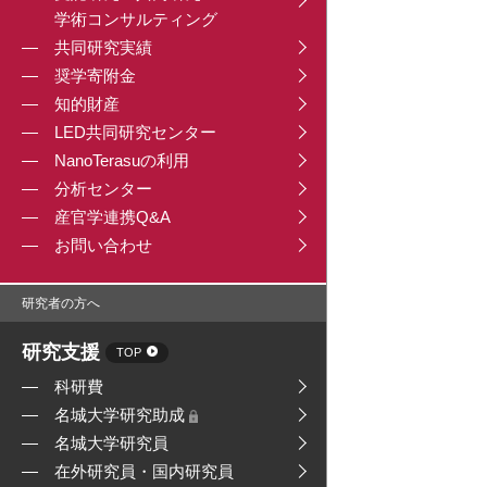
学術コンサルティング
共同研究実績
奨学寄附金
知的財産
LED共同研究センター
NanoTerasuの利用
分析センター
産官学連携Q&A
お問い合わせ
研究者の方へ
研究支援
TOP
科研費
名城大学研究助成
名城大学研究員
在外研究員・国内研究員