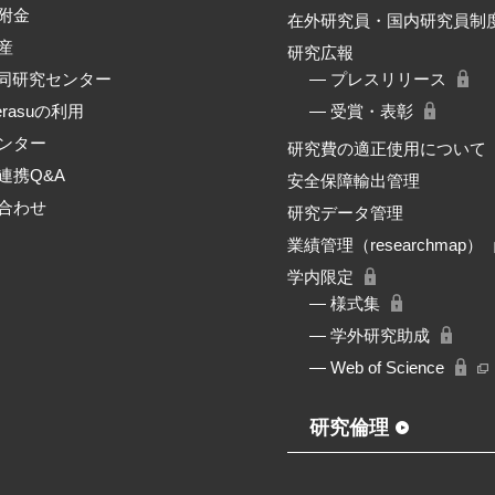
附金
在外研究員・国内研究員制
産
研究広報
共同研究センター
― プレスリリース
erasuの利用
― 受賞・表彰
ンター
研究費の適正使用について
連携Q&A
安全保障輸出管理
合わせ
研究データ管理
業績管理（researchmap）
学内限定
― 様式集
― 学外研究助成
― Web of Science
研究倫理