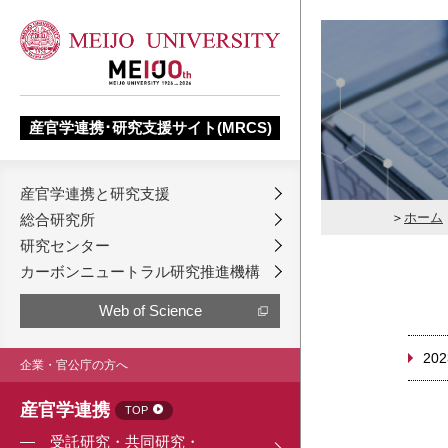
産官学連携･研究支援サイト(MRCS)
産官学連携と研究支援
ホーム
総合研究所
研究センター
カーボンニュートラル研究推進機構
Web of Science
202
企業・官公庁の方へ
産官学連携
TOP
受託研究・共同研究・