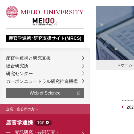
産官学連携･研究支援サイト(MRCS)
産官学連携と研究支援
ホーム
総合研究所
研究センター
カーボンニュートラル研究推進機構
Web of Science
202
企業・官公庁の方へ
産官学連携
TOP
受託研究・共同研究・