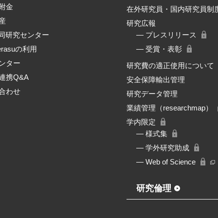
附金
在外研究員・国内研究員制
産
研究広報
共同研究センター
― プレスリリース
erasuの利用
― 受賞・表彰
ンター
研究費の適正使用について
連携Q&A
安全保障輸出管理
合わせ
研究データ管理
業績管理（researchmap）
学内限定
― 様式集
― 学外研究助成
― Web of Science
研究倫理