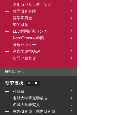
学術コンサルティング
共同研究実績
奨学寄附金
知的財産
LED共同研究センター
NanoTerasuの利用
分析センター
産官学連携Q&A
お問い合わせ
研究者の方へ
研究支援
TOP
科研費
名城大学研究助成
名城大学研究員
在外研究員・国内研究員