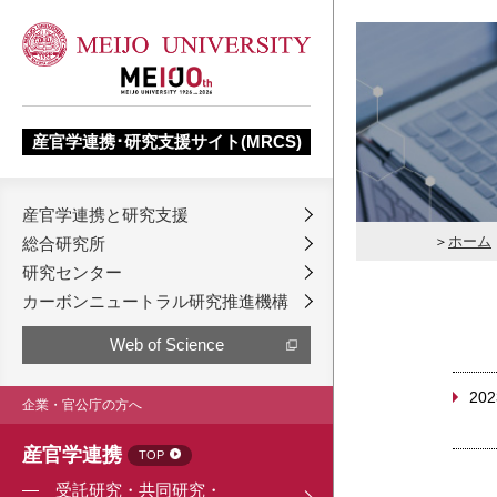
産官学連携･研究支援サイト(MRCS)
産官学連携と研究支援
ホーム
総合研究所
研究センター
カーボンニュートラル研究推進機構
Web of Science
202
企業・官公庁の方へ
産官学連携
TOP
受託研究・共同研究・