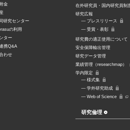
附金
在外研究員・国内研究員制
産
研究広報
共同研究センター
― プレスリリース
erasuの利用
― 受賞・表彰
ンター
研究費の適正使用について
連携Q&A
安全保障輸出管理
合わせ
研究データ管理
業績管理（researchmap）
学内限定
― 様式集
― 学外研究助成
― Web of Science
研究倫理