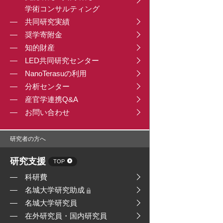
学術コンサルティング
共同研究実績
奨学寄附金
知的財産
LED共同研究センター
NanoTerasuの利用
分析センター
産官学連携Q&A
お問い合わせ
研究者の方へ
研究支援
TOP
科研費
名城大学研究助成
名城大学研究員
在外研究員・国内研究員