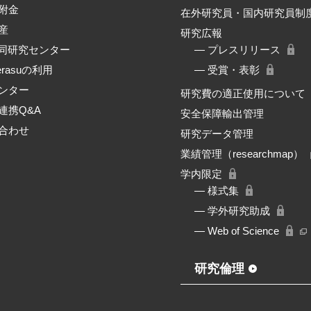
附金
在外研究員・国内研究員制
産
研究広報
共同研究センター
― プレスリリース
erasuの利用
― 受賞・表彰
ンター
研究費の適正使用について
連携Q&A
安全保障輸出管理
合わせ
研究データ管理
業績管理（researchmap）
学内限定
― 様式集
― 学外研究助成
― Web of Science
研究倫理