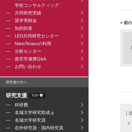
学術コンサルティング
共同研究実績
奨学寄附金
< 前
知的財産
LED共同研究センター
NanoTerasuの利用
分析センター
産官学連携Q&A
お問い合わせ
研究者の方へ
研究支援
TOP
科研費
名城大学研究助成
[
名城大学研究員
在外研究員・国内研究員