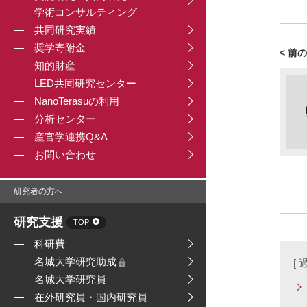
学術コンサルティング
共同研究実績
奨学寄附金
< 前
知的財産
LED共同研究センター
NanoTerasuの利用
分析センター
産官学連携Q&A
お問い合わせ
研究者の方へ
研究支援
TOP
科研費
名城大学研究助成
[
名城大学研究員
在外研究員・国内研究員