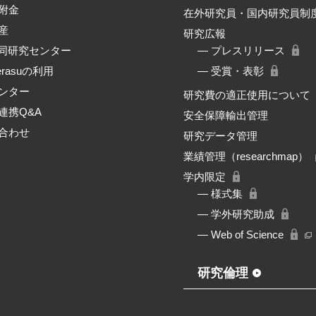
附金
在外研究員・国内研究員制
産
研究広報
共同研究センター
― プレスリリース
erasuの利用
― 受賞・表彰
ンター
研究費の適正使用について
連携Q&A
安全保障輸出管理
合わせ
研究データ管理
業績管理（researchmap）
学内限定
― 様式集
― 学外研究助成
― Web of Science
研究倫理