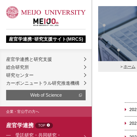
産官学連携･研究支援サイト(MRCS)
産官学連携と研究支援
ホーム
総合研究所
研究センター
カーボンニュートラル研究推進機構
Web of Science
202
企業・官公庁の方へ
202
産官学連携
TOP
受託研究・共同研究・