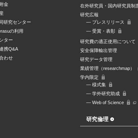
附金
在外研究員・国内研究員制
産
研究広報
共同研究センター
― プレスリリース
erasuの利用
― 受賞・表彰
ンター
研究費の適正使用について
連携Q&A
安全保障輸出管理
合わせ
研究データ管理
業績管理（researchmap）
学内限定
― 様式集
― 学外研究助成
― Web of Science
研究倫理