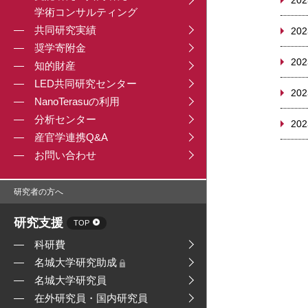
202
学術コンサルティング
共同研究実績
202
奨学寄附金
202
知的財産
LED共同研究センター
202
NanoTerasuの利用
分析センター
202
産官学連携Q&A
お問い合わせ
研究者の方へ
研究支援
TOP
科研費
名城大学研究助成
名城大学研究員
在外研究員・国内研究員