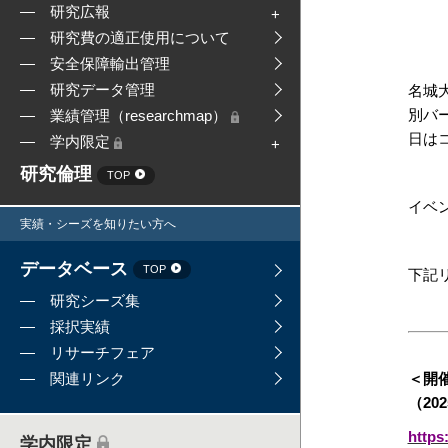
研究広報
研究費の適正使用について
安全保障輸出管理
研究データ管理
名城
別バ
業績管理（researchmap）
日は
学内限定
研究倫理
TOP
イベ
実績・シーズを知りたい方へ
データベース
TOP
下記
研究シーズ集
採択実績
リサーチフェア
＜開
関連リンク
（202
https
学内限定