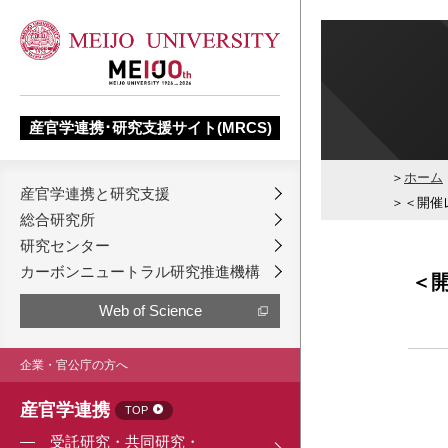
産官学連携･研究支援サイト(MRCS)
ホーム
産官学連携と研究支援
＜開催
総合研究所
研究センター
カーボンニュートラル研究推進機構
＜
Web of Science
企業・官公庁の方へ
産官学連携
TOP
受託研究・共同研究・