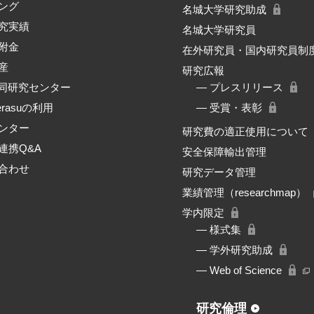
ング
名城大学研究助成
究実績
名城大学研究員
附金
在外研究員・国内研究員制
産
研究広報
共同研究センター
― プレスリリース
erasuの利用
― 受賞・表彰
ンター
研究費の適正使用について
連携Q&A
安全保障輸出管理
合わせ
研究データ管理
業績管理（researchmap）
学内限定
― 様式集
― 学外研究助成
― Web of Science
研究倫理