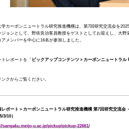
大学カーボンニュートラル研究推進機構は、第7回研究交流会を202
ージョンとして、野依良治客員教授をゲストとしてお迎えし、大野
コアメンバーを中心に16名が参加しました。
ントレポートを「
ピックアップコンテンツ＞カーボンニュートラル 
リンクからご覧ください。
催レポート＞カーボンニュートラル研究推進機構 第7回研究交流会 
5/3/10）
://sangaku.meijo-u.ac.jp/pickup/pickup-22661/