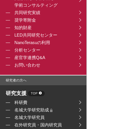
学術コンサルティング
共同研究実績
奨学寄附金
知的財産
LED共同研究センター
NanoTerasuの利用
分析センター
産官学連携Q&A
お問い合わせ
研究者の方へ
研究支援
TOP
科研費
名城大学研究助成
名城大学研究員
在外研究員・国内研究員